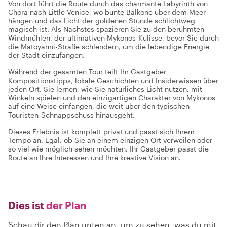
Von dort führt die Route durch das charmante Labyrinth von
Chora nach Little Venice, wo bunte Balkone über dem Meer
hängen und das Licht der goldenen Stunde schlichtweg
magisch ist. Als Nächstes spazieren Sie zu den berühmten
Windmühlen, der ultimativen Mykonos-Kulisse, bevor Sie durch
die Matoyanni-Straße schlendern, um die lebendige Energie
der Stadt einzufangen.
Während der gesamten Tour teilt Ihr Gastgeber
Kompositionstipps, lokale Geschichten und Insiderwissen über
jeden Ort. Sie lernen, wie Sie natürliches Licht nutzen, mit
Winkeln spielen und den einzigartigen Charakter von Mykonos
auf eine Weise einfangen, die weit über den typischen
Touristen-Schnappschuss hinausgeht.
Dieses Erlebnis ist komplett privat und passt sich Ihrem
Tempo an. Egal, ob Sie an einem einzigen Ort verweilen oder
so viel wie möglich sehen möchten, Ihr Gastgeber passt die
Route an Ihre Interessen und Ihre kreative Vision an.
Dies ist
der Plan
Schau dir den Plan unten an, um zu sehen, was du mit