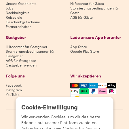
Unsere Geschichte
Hilfecenter für Gäste
Jobs
Stornierungsbedingungen für
Nachhaltigkeit
Gäste
Reiseziele
AGB für Gäste
Geschenkgutscheine
Partnerschaften
Gastgeber
Lade unsere App herunter
Hilfecenter für Gastgeber
App Store
Stornierungsbedingungen für
Google Play Store
Gastgeber
AGB für Gastgeber
Gastgeber werden
Folge uns
Wir akzeptieren
Mastercard, Visa, Amex, Di
Facebook
Instagram
YouTube
Verfügbarkeit variiert je nach Reiseziel
Cookie-Einwilligung
Wir verwenden Cookies, um dir das beste
©
2026
Withlocals.com
|
Datenschutzerklärung
|
Cookies
|
Erlebnis auf unserer Plattform zu bieten!
Seitenübersicht
Außerdem nutzen wir Cookies für Analyse-