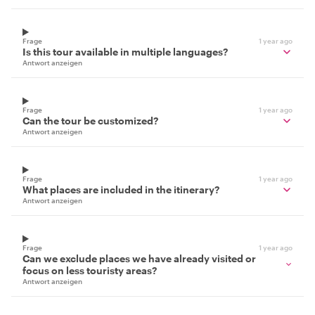
Frage
1 year ago
Is this tour available in multiple languages?
Antwort anzeigen
Frage
1 year ago
Can the tour be customized?
Antwort anzeigen
Frage
1 year ago
What places are included in the itinerary?
Antwort anzeigen
Frage
1 year ago
Can we exclude places we have already visited or
focus on less touristy areas?
Antwort anzeigen