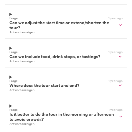
Frage
1 year ago
Can we adjust the start time or extend/shorten the
tour?
Antwort anzeigen
Frage
1 year ago
Can we include food, drink stops, or tastings?
Antwort anzeigen
Frage
1 year ago
Where does the tour start and end?
Antwort anzeigen
Frage
1 year ago
Is it better to do the tour in the morning or afternoon
to avoid crowds?
Antwort anzeigen