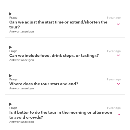
Frage
1 year ago
Can we adjust the start time or extend/shorten the
tour?
Antwort anzeigen
Frage
1 year ago
Can we include food, drink stops, or tastings?
Antwort anzeigen
Frage
1 year ago
Where does the tour start and end?
Antwort anzeigen
Frage
1 year ago
Is it better to do the tour in the morning or afternoon
to avoid crowds?
Antwort anzeigen