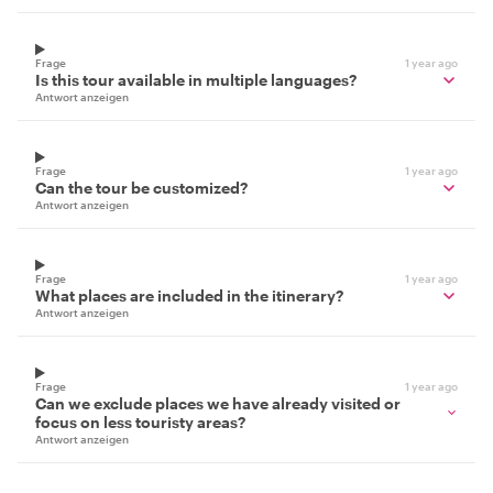
Frage
1 year ago
Is this tour available in multiple languages?
Antwort anzeigen
Frage
1 year ago
Can the tour be customized?
Antwort anzeigen
Frage
1 year ago
What places are included in the itinerary?
Antwort anzeigen
Frage
1 year ago
Can we exclude places we have already visited or
focus on less touristy areas?
Antwort anzeigen