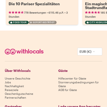
Die 10 Pariser Spezialitäten
Ein magisch
Stadtrundfa
•
•
778 Bewertungen
€115.46
p.P.
3
185 
Stunden
Stunden
FOOD TOUR
SOFORT BESTÄTIGT
CITY HIGHLIG
EUR (€)
Über Withlocals
Gäste
Unsere Geschichte
Hilfecenter für Gäste
Jobs
Stornierungsbedingungen für
Nachhaltigkeit
Gäste
Reiseziele
AGB für Gäste
Geschenkgutscheine
Partnerschaften
Gastgeber
Lade unsere App herunter