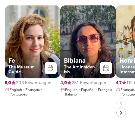
Fe
Bibiana
Henr
The Museum
The Art Insider-
Licens
Guide
ish
Interna
Guide
5,0
203 Bewertungen
4,9
281 Bewertungen
4,7
112
English・Français・
English・Español・Français・
Françai
Português
Italiano
Portugu