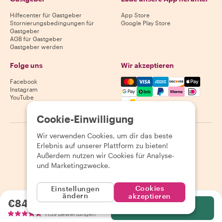
Hilfecenter für Gastgeber
App Store
Stornierungsbedingungen für
Google Play Store
Gastgeber
AGB für Gastgeber
Gastgeber werden
Folge uns
Wir akzeptieren
Mastercard, Visa, Amex, Di
Facebook
Instagram
YouTube
Verfügbarkeit variiert je nach Reiseziel
Cookie-Einwilligung
Wir verwenden Cookies, um dir das beste
©
2026
Withlocals.com
|
Datenschutzerklärung
|
Cookies
|
Erlebnis auf unserer Plattform zu bieten!
Seitenübersicht
Außerdem nutzen wir Cookies für Analyse-
und Marketingzwecke.
Cookies
Einstellungen
ändern
akzeptieren
€84.93
pro Person
Wählen
1139 Bewertungen