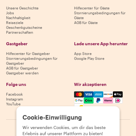
Unsere Geschichte
Hilfecenter für Gäste
Jobs
Stornierungsbedingungen für
Nachhaltigkeit
Gäste
Reiseziele
AGB für Gäste
Geschenkgutscheine
Partnerschaften
Gastgeber
Lade unsere App herunter
Hilfecenter für Gastgeber
App Store
Stornierungsbedingungen für
Google Play Store
Gastgeber
AGB für Gastgeber
Gastgeber werden
Folge uns
Wir akzeptieren
Mastercard, Visa, Amex, Di
Facebook
Instagram
YouTube
Verfügbarkeit variiert je nach Reiseziel
Cookie-Einwilligung
Wir verwenden Cookies, um dir das beste
©
2026
Withlocals.com
|
Datenschutzerklärung
|
Cookies
|
Erlebnis auf unserer Plattform zu bieten!