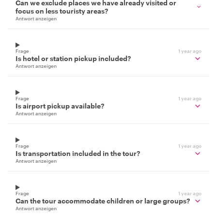
Can we exclude places we have already visited or
focus on less touristy areas?
Antwort anzeigen
Frage
1 year ago
Is hotel or station pickup included?
Antwort anzeigen
Frage
1 year ago
Is airport pickup available?
Antwort anzeigen
Frage
1 year ago
Is transportation included in the tour?
Antwort anzeigen
Frage
1 year ago
Can the tour accommodate children or large groups?
Antwort anzeigen