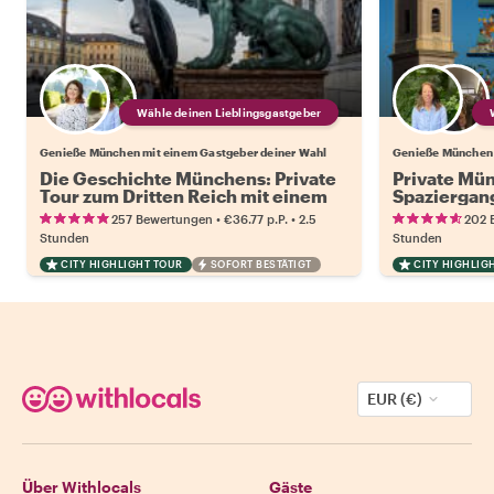
Wähle deinen Lieblingsgastgeber
Genieße München mit einem Gastgeber deiner Wahl
Genieße München 
Die Geschichte Münchens: Private
Private Mün
Tour zum Dritten Reich mit einem
Spaziergan
lokalen Experten
•
•
257 Bewertungen
€36.77
p.P.
2.5
202 
Stunden
Stunden
CITY HIGHLIGHT TOUR
SOFORT BESTÄTIGT
CITY HIGHLIG
EUR (€)
Über Withlocals
Gäste