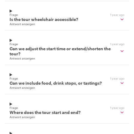
Frage
1 year ago
Is the tour wheelchair accessible?
Antwort anzeigen
Frage
1 year ago
Can we adjust the start time or extend/shorten the
tour?
Antwort anzeigen
Frage
1 year ago
Can we include food, drink stops, or tastings?
Antwort anzeigen
Frage
1 year ago
Where does the tour start and end?
Antwort anzeigen