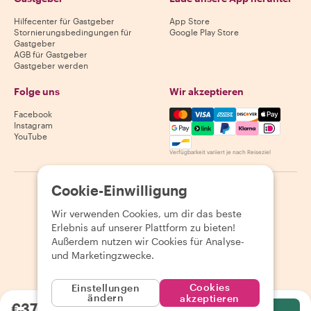
Hilfecenter für Gastgeber
App Store
Stornierungsbedingungen für
Google Play Store
Gastgeber
AGB für Gastgeber
Gastgeber werden
Folge uns
Wir akzeptieren
Mastercard, Visa, Amex, Di
Facebook
Instagram
YouTube
Verfügbarkeit variiert je nach Reiseziel
Cookie-Einwilligung
©
2026
Withlocals.com
|
Datenschutzerklärung
|
Cookies
|
Seitenübersicht
Wir verwenden Cookies, um dir das beste
Erlebnis auf unserer Plattform zu bieten!
Außerdem nutzen wir Cookies für Analyse-
und Marketingzwecke.
Cookies
Einstellungen
ändern
akzeptieren
€37.00
pro Person