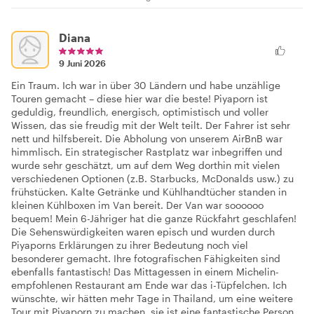
Diana
9 Juni 2026
Ein Traum. Ich war in über 30 Ländern und habe unzählige
Touren gemacht – diese hier war die beste! Piyaporn ist
geduldig, freundlich, energisch, optimistisch und voller
Wissen, das sie freudig mit der Welt teilt. Der Fahrer ist sehr
nett und hilfsbereit. Die Abholung von unserem AirBnB war
himmlisch. Ein strategischer Rastplatz war inbegriffen und
wurde sehr geschätzt, um auf dem Weg dorthin mit vielen
verschiedenen Optionen (z.B. Starbucks, McDonalds usw.) zu
frühstücken. Kalte Getränke und Kühlhandtücher standen in
kleinen Kühlboxen im Van bereit. Der Van war soooooo
bequem! Mein 6-Jähriger hat die ganze Rückfahrt geschlafen!
Die Sehenswürdigkeiten waren episch und wurden durch
Piyaporns Erklärungen zu ihrer Bedeutung noch viel
besonderer gemacht. Ihre fotografischen Fähigkeiten sind
ebenfalls fantastisch! Das Mittagessen in einem Michelin-
empfohlenen Restaurant am Ende war das i-Tüpfelchen. Ich
wünschte, wir hätten mehr Tage in Thailand, um eine weitere
Tour mit Piyaporn zu machen, sie ist eine fantastische Person.