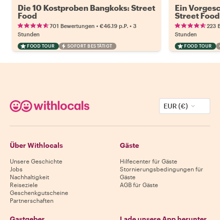
Die 10 Kostproben Bangkoks: Street
Ein Vorges
Food
Street Food
•
•
701 Bewertungen
€46.19
p.P.
3
223 
Stunden
Stunden
FOOD TOUR
SOFORT BESTÄTIGT
FOOD TOUR
EUR (€)
Über Withlocals
Gäste
Unsere Geschichte
Hilfecenter für Gäste
Jobs
Stornierungsbedingungen für
Nachhaltigkeit
Gäste
Reiseziele
AGB für Gäste
Geschenkgutscheine
Partnerschaften
Gastgeber
Lade unsere App herunter