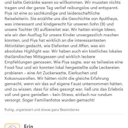
und kalte Getränke waren so willkommen. Wir mussten nichts
tragen und der ganze Tag verlief reibungslos und entspannt.
Piya ist eine so sachkundige und leidenschaftliche
Reiseleiterin. Sie erzählte uns die Geschichte von Ayutthaya,
was interessant und kindgerecht für unseren Sohn (9) und
unsere Tochter (8) aufbereitet war. Wir hatten einige Ideen,
wie wir den Ausflug für unsere Kinder unvergesslich machen
könnten, und Piya hat wirklich an die interessantesten
Aktivitäten gedacht, wie Elefanten und Affen, was ein
absolutes Highlight war. Wir haben auch ein köstliches lokales
thailändisches Mittagessen und wirklich leckere
Empfehlungen genossen. Wie Piya sagte, war es teilweise eine
Food-Tour und wir konnten lokal hergestellte süße Leckereien
probieren – eine Art Zuckerwatte, Eierkuchen und
Kokosnussrollen. Wir hätten nicht die gleiche Erfahrung
gemacht, wenn wir das auf eigene Faust unternommen hätten,
und zu wissen, dass für alles gesorgt war, ließ uns das Erlebnis
voll und ganz genießen – kein Stress, einfach nur rundum
versorgt. Sogar Familienfotos wurden gemacht!
Ruhig, organisiert und etwas ganz Besonderes
Erin