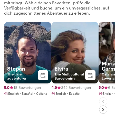
mitbringt. Wähle deinen Favoriten, prüfe die
Verfügbarkeit und buche, um ein unvergessliches, auf
dich zugeschnittenes Abenteuer zu erleben.
Mari
Stepan
Elvira
Carm
The true
The Multicultural
Catalan
adventurer
Barcelonina
Lover a
Guide b
Govern
5,0
18 Bewertungen
4,9
345 Bewertungen
5,0
6 B
English・Español・Čeština
English・Español
English