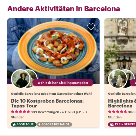
Andere Aktivitäten in
Barcelona
Wähle deinen Lieblingsgastgeber
Genieße Barcelona mit einem Gastgeber deiner Wahl
Genieße Barcelon
Die 10 Kostproben Barcelonas:
Highlights
Tapas-Tour
Barcelona
•
•
889 Bewertungen
€116.60
p.P.
3
808 
Stunden
Stunden
FOOD TOUR
SOFORT BESTÄTIGT
KLEINGRUPPE