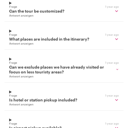
Frage
1 year ago
Can the tour be customized?
Antwort anzeigen
Frage
1 year ago
What places are included in the itinerary?
Antwort anzeigen
Frage
1 year ago
Can we exclude places we have already visited or
focus on less touristy areas?
Antwort anzeigen
Frage
1 year ago
Is hotel or station pickup included?
Antwort anzeigen
Frage
1 year ago
Is airport pickup available?