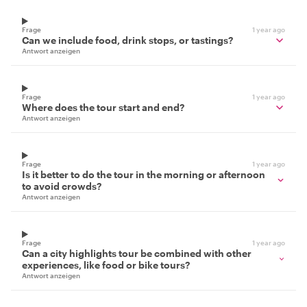
Frage
1 year ago
Can we include food, drink stops, or tastings?
Antwort anzeigen
Frage
1 year ago
Where does the tour start and end?
Antwort anzeigen
Frage
1 year ago
Is it better to do the tour in the morning or afternoon
to avoid crowds?
Antwort anzeigen
Frage
1 year ago
Can a city highlights tour be combined with other
experiences, like food or bike tours?
Antwort anzeigen