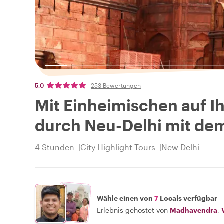
5,0
253 Bewertungen
Mit Einheimischen auf Ih
durch Neu-Delhi mit de
4 Stunden
City Highlight Tours
New Delhi
Wähle einen von
7
Locals verfügbar
Erlebnis gehostet von
Madhavendra
,