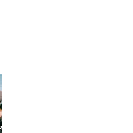
a
ketan
Alok