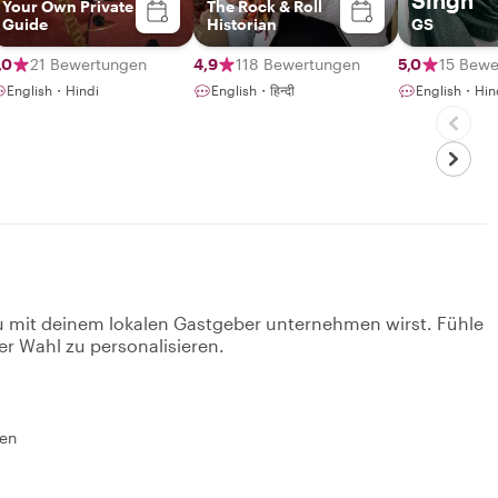
Your Own Private
The Rock & Roll
Guide
Historian
GS
,0
21 Bewertungen
4,9
118 Bewertungen
5,0
15 Bewe
English・Hindi
English・हिन्दी
English・Hin
u mit deinem lokalen Gastgeber unternehmen wirst. Fühle
er Wahl zu personalisieren.
nen