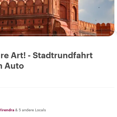
re Art! - Stadtrundfahrt
m Auto
Virendra
&
5 andere Locals