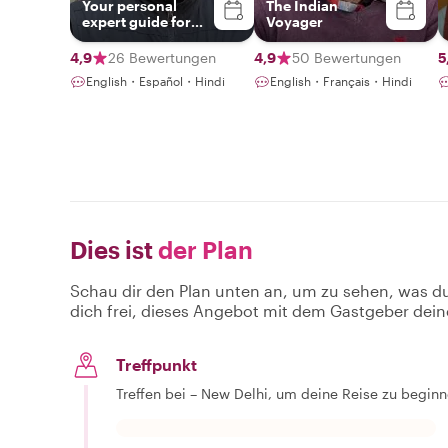
Your personal
The Indian
expert guide for
Voyager
Delhi, Agra &
Jaipur!!
4,9
26 Bewertungen
4,9
50 Bewertungen
5
English・Español・Hindi
English・Français・Hindi
Dies ist
der Plan
Schau dir den Plan unten an, um zu sehen, was d
dich frei, dieses Angebot mit dem Gastgeber dein
Treffpunkt
Treffen bei – New Delhi, um deine Reise zu begin