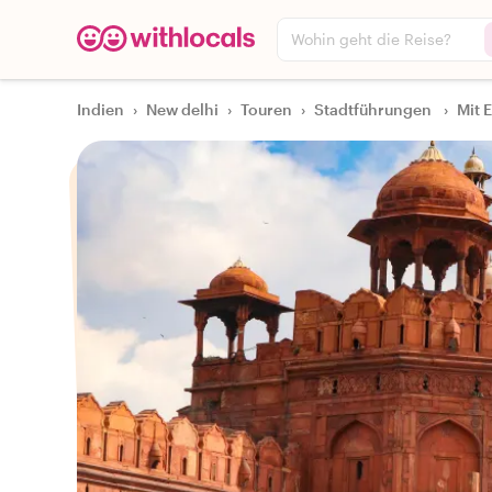
Wohin geht die Reise?
Indien
›
New delhi
›
Touren
›
Stadtführungen
›