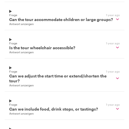
Frage
1 year ago
Can the tour accommodate children or large groups?
Antwort anzeigen
Frage
1 year ago
Is the tour wheelchair accessible?
Antwort anzeigen
Frage
1 year ago
Can we adjust the start time or extend/shorten the
tour?
Antwort anzeigen
Frage
1 year ago
Can we include food, drink stops, or tastings?
Antwort anzeigen