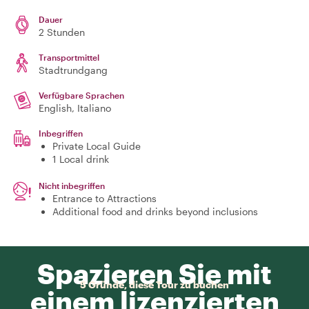
Dauer
2 Stunden
Transportmittel
Stadtrundgang
Verfügbare Sprachen
English, Italiano
Inbegriffen
Private Local Guide
1 Local drink
Nicht inbegriffen
Entrance to Attractions
Additional food and drinks beyond inclusions
Spazieren Sie mit
5 Gründe, diese Tour zu buchen
einem lizenzierten