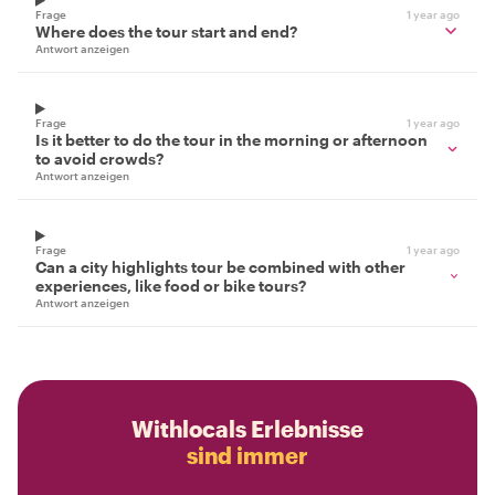
Frage
1 year ago
Where does the tour start and end?
Antwort anzeigen
Frage
1 year ago
Is it better to do the tour in the morning or afternoon
to avoid crowds?
Antwort anzeigen
Frage
1 year ago
Can a city highlights tour be combined with other
experiences, like food or bike tours?
Antwort anzeigen
Withlocals Erlebnisse
sind immer