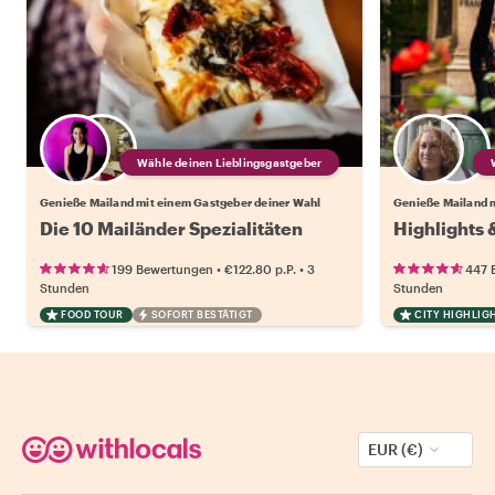
Wähle deinen Lieblingsgastgeber
Genieße Mailand mit einem Gastgeber deiner Wahl
Genieße Mailand 
Die 10 Mailänder Spezialitäten
Highlights 
•
•
199 Bewertungen
€122.80
p.P.
3
447 
Stunden
Stunden
FOOD TOUR
SOFORT BESTÄTIGT
CITY HIGHLIG
EUR (€)