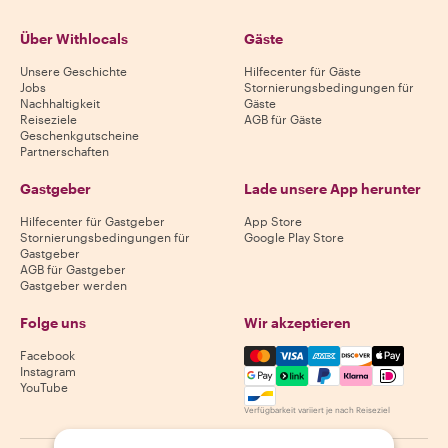
Über Withlocals
Gäste
Unsere Geschichte
Hilfecenter für Gäste
Jobs
Stornierungsbedingungen für
Nachhaltigkeit
Gäste
Reiseziele
AGB für Gäste
Geschenkgutscheine
Partnerschaften
Gastgeber
Lade unsere App herunter
Hilfecenter für Gastgeber
App Store
Stornierungsbedingungen für
Google Play Store
Gastgeber
AGB für Gastgeber
Gastgeber werden
Folge uns
Wir akzeptieren
Mastercard, Visa, Amex, Di
Facebook
Instagram
YouTube
Verfügbarkeit variiert je nach Reiseziel