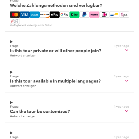
Frage
Welche Zahlungsmethoden sind verfügbar?
Mastercard, Visa, Amex, Discover, Apple Pay, Google Pay
Verfügbarkeit variiert je nach Zielort
Frage
1 year ago
Is this tour private or will other people join?
Antwort anzeigen
Frage
1 year ago
Is this tour available in multiple languages?
Antwort anzeigen
Frage
1 year ago
Can the tour be customized?
Antwort anzeigen
Frage
1 year ago