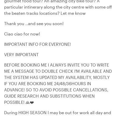
gourmet food tour? An amazing city bike tour? A
particular intinerary along the city centre with some off
the beaten tracks locations? Let me know
Thank you ..and see you soon!
Ciao ciao for now!
IMPORTANT INFO FOR EVERYONE!
VERY IMPORTANT
BEFORE BOOKING ME I ALWAYS INVITE YOU TO WRITE
ME A MESSAGE TO DOUBLE CHECK I'M AVAILABLE AND
THE SYSTEM HAS UPDATED MY AVAILABILITY, MOSTLY
IF YOU ARE BOOKING ME 24/48/36HOURS IN
ADVANCE! SO TO AVOID POSSIBLE CANCELLATIONS,
GUIDE RESEARCH AND SUBSTITUTIONS WHEN
POSSIBLE! 🙏❤️
During HIGH SEASON I may be out for work all day and