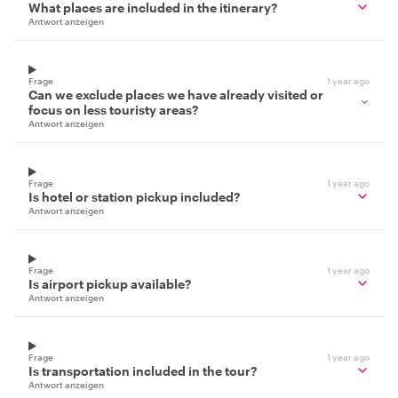
What places are included in the itinerary?
Antwort anzeigen
Frage
1 year ago
Can we exclude places we have already visited or
focus on less touristy areas?
Antwort anzeigen
Frage
1 year ago
Is hotel or station pickup included?
Antwort anzeigen
Frage
1 year ago
Is airport pickup available?
Antwort anzeigen
Frage
1 year ago
Is transportation included in the tour?
Antwort anzeigen