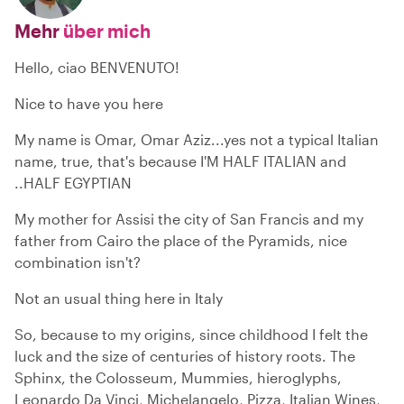
Mehr
über mich
Hello, ciao BENVENUTO!
Nice to have you here
My name is Omar, Omar Aziz...yes not a typical Italian
name, true, that's because I'M HALF ITALIAN and
..HALF EGYPTIAN
My mother for Assisi the city of San Francis and my
father from Cairo the place of the Pyramids, nice
combination isn't?
Not an usual thing here in Italy
So, because to my origins, since childhood I felt the
luck and the size of centuries of history roots. The
Sphinx, the Colosseum, Mummies, hieroglyphs,
Leonardo Da Vinci, Michelangelo, Pizza, Italian Wines,