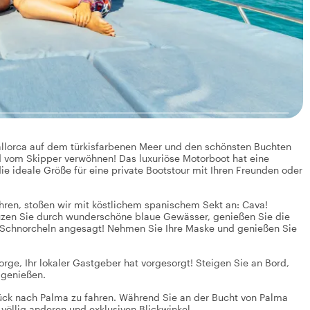
Mallorca auf dem türkisfarbenen Meer und den schönsten Buchten
rd vom Skipper verwöhnen! Das luxuriöse Motorboot hat eine
ie ideale Größe für eine private Bootstour mit Ihren Freunden oder
en, stoßen wir mit köstlichem spanischem Sekt an: Cava!
euzen Sie durch wunderschöne blaue Gewässer, genießen Sie die
 Schnorcheln angesagt! Nehmen Sie Ihre Maske und genießen Sie
e, Ihr lokaler Gastgeber hat vorgesorgt! Steigen Sie an Bord,
 genießen.
rück nach Palma zu fahren. Während Sie an der Bucht von Palma
völlig anderen und exklusiven Blickwinkel.