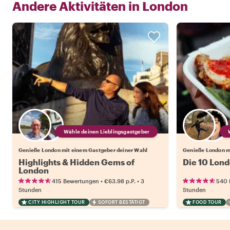
Andere Aktivitäten in
London
Wähle deinen Lieblingsgastgeber
Genieße London mit einem Gastgeber deiner Wahl
Genieße London m
Highlights & Hidden Gems of
Die 10 Lond
London
•
•
415 Bewertungen
€63.98
p.P.
3
540 
Stunden
Stunden
CITY HIGHLIGHT TOUR
SOFORT BESTÄTIGT
FOOD TOUR