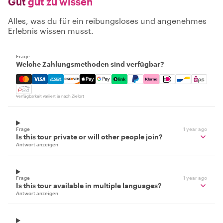
Gut
gut zu wissen
Alles, was du für ein reibungsloses und angenehmes
Erlebnis wissen musst.
Frage
Welche Zahlungsmethoden sind verfügbar?
Mastercard, Visa, Amex, Discover, Apple Pay, Google Pay
Verfügbarkeit variiert je nach Zielort
Frage
1 year ago
Is this tour private or will other people join?
Antwort anzeigen
Frage
1 year ago
Is this tour available in multiple languages?
Antwort anzeigen