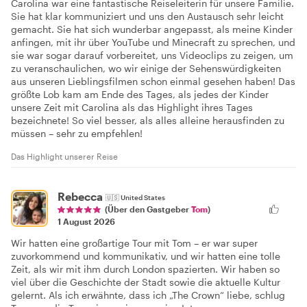
Carolina war eine fantastische Reiseleiterin für unsere Familie.
Sie hat klar kommuniziert und uns den Austausch sehr leicht
gemacht. Sie hat sich wunderbar angepasst, als meine Kinder
anfingen, mit ihr über YouTube und Minecraft zu sprechen, und
sie war sogar darauf vorbereitet, uns Videoclips zu zeigen, um
zu veranschaulichen, wo wir einige der Sehenswürdigkeiten
aus unseren Lieblingsfilmen schon einmal gesehen haben! Das
größte Lob kam am Ende des Tages, als jedes der Kinder
unsere Zeit mit Carolina als das Highlight ihres Tages
bezeichnete! So viel besser, als alles alleine herausfinden zu
müssen – sehr zu empfehlen!
Das Highlight unserer Reise
Rebecca
🇺🇸
United States
(Über den Gastgeber
Tom
)
1 August 2026
Wir hatten eine großartige Tour mit Tom – er war super
zuvorkommend und kommunikativ, und wir hatten eine tolle
Zeit, als wir mit ihm durch London spazierten. Wir haben so
viel über die Geschichte der Stadt sowie die aktuelle Kultur
gelernt. Als ich erwähnte, dass ich „The Crown“ liebe, schlug