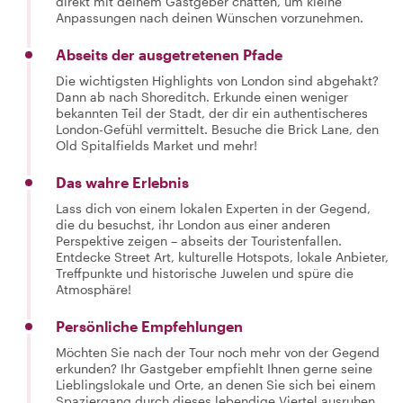
direkt mit deinem Gastgeber chatten, um kleine
Anpassungen nach deinen Wünschen vorzunehmen.
Abseits der ausgetretenen Pfade
Die wichtigsten Highlights von London sind abgehakt?
Dann ab nach Shoreditch. Erkunde einen weniger
bekannten Teil der Stadt, der dir ein authentischeres
London-Gefühl vermittelt. Besuche die Brick Lane, den
Old Spitalfields Market und mehr!
Das wahre Erlebnis
Lass dich von einem lokalen Experten in der Gegend,
die du besuchst, ihr London aus einer anderen
Perspektive zeigen – abseits der Touristenfallen.
Entdecke Street Art, kulturelle Hotspots, lokale Anbieter,
Treffpunkte und historische Juwelen und spüre die
Atmosphäre!
Persönliche Empfehlungen
Möchten Sie nach der Tour noch mehr von der Gegend
erkunden? Ihr Gastgeber empfiehlt Ihnen gerne seine
Lieblingslokale und Orte, an denen Sie sich bei einem
Spaziergang durch dieses lebendige Viertel ausruhen