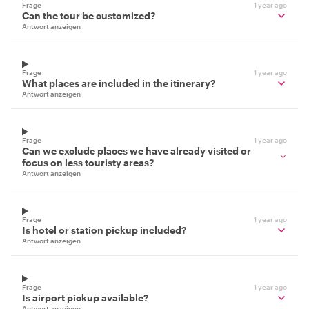
Frage
1 year ago
Can the tour be customized?
Antwort anzeigen
Frage
1 year ago
What places are included in the itinerary?
Antwort anzeigen
Frage
1 year ago
Can we exclude places we have already visited or
focus on less touristy areas?
Antwort anzeigen
Frage
1 year ago
Is hotel or station pickup included?
Antwort anzeigen
Frage
1 year ago
Is airport pickup available?
Antwort anzeigen