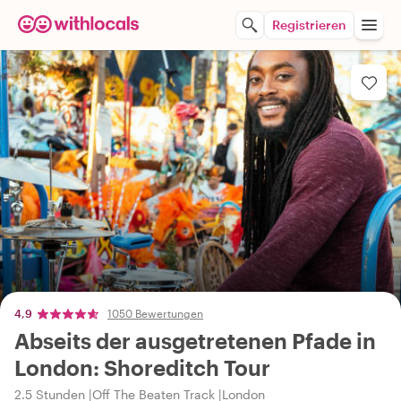
Registrieren
4,9
1050 Bewertungen
Abseits der ausgetretenen Pfade in
London: Shoreditch Tour
2.5 Stunden
Off The Beaten Track
London