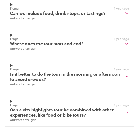
Frage
1 year ago
Can we include food, drink stops, or tastings?
Antwort anzeigen
Frage
1 year ago
Where does the tour start and end?
Antwort anzeigen
Frage
1 year ago
Is it better to do the tour in the morning or afternoon
to avoid crowds?
Antwort anzeigen
Frage
1 year ago
Can a city highlights tour be combined with other
experiences, like food or bike tours?
Antwort anzeigen