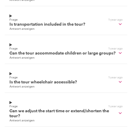
Frage
1 year ago
Is transportation included in the tour?
Antwort anzeigen
Frage
1 year ago
Can the tour accommodate children or large groups?
Antwort anzeigen
Frage
1 year ago
Is the tour wheelchair accessible?
Antwort anzeigen
Frage
1 year ago
Can we adjust the start time or extend/shorten the
tour?
Antwort anzeigen