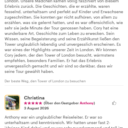
London. Unsere Mädchen kamen völlig fasziniert von diesem
Erlebnis zurück. Die Geschichten, die er erzählte, waren
fesselnd, unterhaltsam und perfekt auf Kinder und Erwachsene
zugeschnitten. Sie konnten gar nicht aufhören, von allem zu
erzählen, was sie gelernt hatten, und es war offensichtlich, wie
sehr sie jede Minute der Tour genossen haben. Cory hat eine
wunderbare Art, Geschichte zum Leben zu erwecken. Sein
Wissen, seine Begeisterung und seine Erzählkunst ließen den
Tower unglaublich lebendig und unvergesslich erscheinen. Es
war eines der Highlights unserer Zeit in London. Wir können
Cory jedem, der den Tower of London besucht, wärmstens
empfehlen, besonders Familien. Er hat das Erlebnis
unvergesslich gemacht und wir sind so dankbar, dass wir
seine Tour gewählt haben.
Der beste Weg, den Tower of London zu besuchen
Christina
(Über den Gastgeber
Anthony
)
3 August 2026
Anthony war ein unglaublicher Reiseleiter. Er war so
unterhaltsam und kenntnisreich. Wir hatten unser fast 2-
jähriges Kind dabei und er war sehr zuvorkommend und toll im