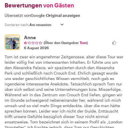
Bewertungen
von Gästen
Übersetzt von
Google
-
Original anzeigen
Sortieren nach:
Anne
(Über den Gastgeber
Tom
)
6 August 2026
Tom ist zwar ein angenehmer Zeitgenosse, aber diese Tour war
leider völlig frei von interessanten Inhalten. Er führte uns um
den Alexandra Palace, wir spazierten durch den Alexandra
Park und schließlich nach Crouch End. Ehrlich gesagt wurde
uns weder geschichtliches Wissen vermittelt, noch gab es
irgendeine interessante Anekdote. Tatsächlich sprach Tom nur
über sich selbst und seine Unternehmungen bzw. Misserfolge.
Während wir in das Zentrum von Crouch End liefen, gingen wir
im Grunde schweigend nebeneinander her, während ich mich
umsah und so viel mehr Dinge entdeckte, über die man hätte
sprechen können. Leider war ich nicht der Guide. Enttäuscht
trifft unsere Gefühle bezüglich dieser Tour nicht einmal
ansatzweise. Tom bezeichnet sich in seinem Profil als „London
Storyteller“. Ich fürchte jedoch, dass Tom nur Geschichten