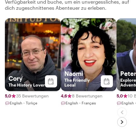
Verfügbarkeit und buche, um ein unvergessliches, auf
dich zugeschnittenes Abenteuer zu erleben.
Naomi
Pete
Cory
The Friendly
Explore
The History Lover
Local
Advent
5,0
35 Bewertungen
4,6
8 Bewertungen
5,0
10 
English・Türkçe
English・Français
English