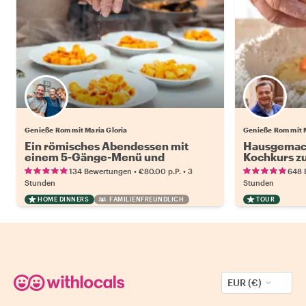
Genieße Rom mit Maria Gloria
Genieße Rom mit
Ein römisches Abendessen mit
Hausgemach
einem 5-Gänge-Menü und
Kochkurs zu
Weinbegleitung
•
•
134 Bewertungen
€80.00
p.P.
3
648 
Stunden
Stunden
HOME DINNERS
FAMILIENFREUNDLICH
TOUR
EUR (€)