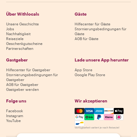
Über Withlocals
Gäste
Unsere Geschichte
Hilfecenter für Gäste
Jobs
Stornierungsbedingungen für
Nachhaltigkeit
Gäste
Reiseziele
AGB für Gäste
Geschenkgutscheine
Partnerschaften
Gastgeber
Lade unsere App herunter
Hilfecenter für Gastgeber
App Store
Stornierungsbedingungen für
Google Play Store
Gastgeber
AGB für Gastgeber
Gastgeber werden
Folge uns
Wir akzeptieren
Mastercard, Visa, Amex, Di
Facebook
Instagram
YouTube
Verfügbarkeit variiert je nach Reiseziel