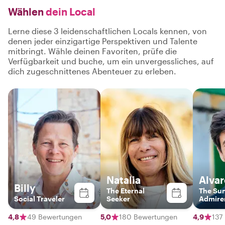
Wählen
dein Local
Lerne diese 3 leidenschaftlichen Locals kennen, von
denen jeder einzigartige Perspektiven und Talente
mitbringt. Wähle deinen Favoriten, prüfe die
Verfügbarkeit und buche, um ein unvergessliches, auf
dich zugeschnittenes Abenteuer zu erleben.
Natalia
Alvar
Billy
The Eternal
The Su
Social Traveler
Seeker
Admire
4,8
49 Bewertungen
5,0
180 Bewertungen
4,9
137