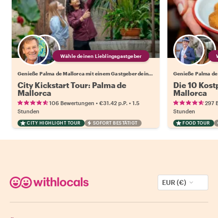
Wähle deinen Lieblingsgastgeber
Genieße Palma de Mallorca mit einem Gastgeber deiner Wahl
City Kickstart Tour: Palma de
Die 10 Kost
Mallorca
Mallorca
•
•
106 Bewertungen
€31.42
p.P.
1.5
297 
Stunden
Stunden
CITY HIGHLIGHT TOUR
SOFORT BESTÄTIGT
FOOD TOUR
EUR (€)