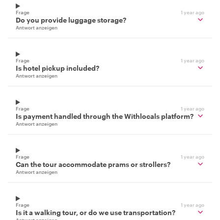
Frage
1 year ago
Do you provide luggage storage?
Antwort anzeigen
Frage
1 year ago
Is hotel pickup included?
Antwort anzeigen
Frage
1 year ago
Is payment handled through the Withlocals platform?
Antwort anzeigen
Frage
1 year ago
Can the tour accommodate prams or strollers?
Antwort anzeigen
Frage
1 year ago
Is it a walking tour, or do we use transportation?
Antwort anzeigen