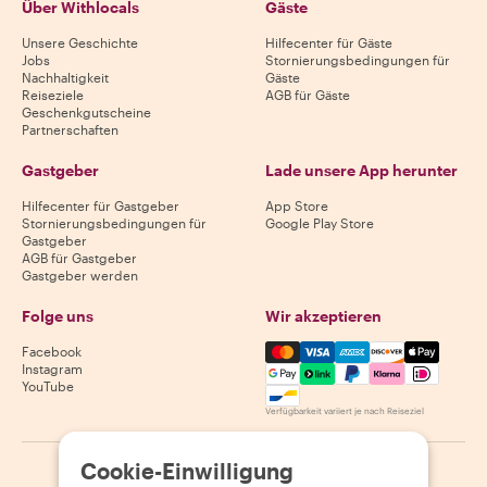
Über Withlocals
Gäste
Unsere Geschichte
Hilfecenter für Gäste
Jobs
Stornierungsbedingungen für
Nachhaltigkeit
Gäste
Reiseziele
AGB für Gäste
Geschenkgutscheine
Partnerschaften
Gastgeber
Lade unsere App herunter
Hilfecenter für Gastgeber
App Store
Stornierungsbedingungen für
Google Play Store
Gastgeber
AGB für Gastgeber
Gastgeber werden
Folge uns
Wir akzeptieren
Mastercard, Visa, Amex, Di
Facebook
Instagram
YouTube
Verfügbarkeit variiert je nach Reiseziel
Cookie-Einwilligung
©
2026
Withlocals.com
|
Datenschutzerklärung
|
Cookies
|