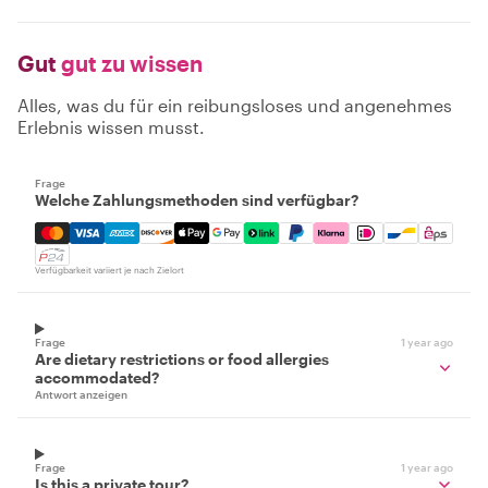
Gut
gut zu wissen
Alles, was du für ein reibungsloses und angenehmes
Erlebnis wissen musst.
Frage
Welche Zahlungsmethoden sind verfügbar?
Mastercard, Visa, Amex, Discover, Apple Pay, Google Pay
Verfügbarkeit variiert je nach Zielort
Frage
1 year ago
Are dietary restrictions or food allergies
accommodated?
Antwort anzeigen
Frage
1 year ago
Is this a private tour?