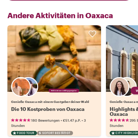
Andere Aktivitäten in
Oaxaca
Wähle deinen Lieblingsgastgeber
Genieße Oaxaca mit einem Gastgeber deiner Wahl
Genieße Oaxaca m
Die 10 Kostproben von Oaxaca
Highlights
Oaxaca
•
•
180 Bewertungen
€51.47
p.P.
3
295 
Stunden
Stunden
FOOD TOUR
SOFORT BESTÄTIGT
CITY HIGHLIG