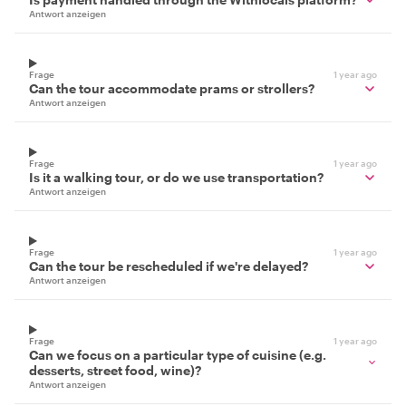
Antwort anzeigen
Frage
1 year ago
Can the tour accommodate prams or strollers?
Antwort anzeigen
Frage
1 year ago
Is it a walking tour, or do we use transportation?
Antwort anzeigen
Frage
1 year ago
Can the tour be rescheduled if we're delayed?
Antwort anzeigen
Frage
1 year ago
Can we focus on a particular type of cuisine (e.g.
desserts, street food, wine)?
Antwort anzeigen