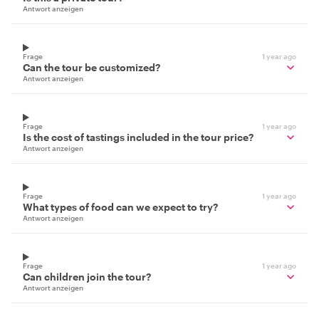
Antwort anzeigen
Frage
1 year ago
Can the tour be customized?
Antwort anzeigen
Frage
1 year ago
Is the cost of tastings included in the tour price?
Antwort anzeigen
Frage
1 year ago
What types of food can we expect to try?
Antwort anzeigen
Frage
1 year ago
Can children join the tour?
Antwort anzeigen