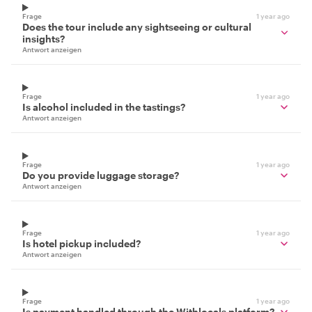
Frage
1 year ago
Does the tour include any sightseeing or cultural
insights?
Antwort anzeigen
Frage
1 year ago
Is alcohol included in the tastings?
Antwort anzeigen
Frage
1 year ago
Do you provide luggage storage?
Antwort anzeigen
Frage
1 year ago
Is hotel pickup included?
Antwort anzeigen
Frage
1 year ago
Is payment handled through the Withlocals platform?