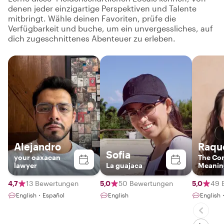
denen jeder einzigartige Perspektiven und Talente
mitbringt. Wähle deinen Favoriten, prüfe die
Verfügbarkeit und buche, um ein unvergessliches, auf
dich zugeschnittenes Abenteuer zu erleben.
Alejandro
Raqu
Sofia
your oaxacan
The Con
lawyer
La guajaca
Meanin
Experi
4,7
13 Bewertungen
5,0
50 Bewertungen
5,0
49 
English・Español
English
English