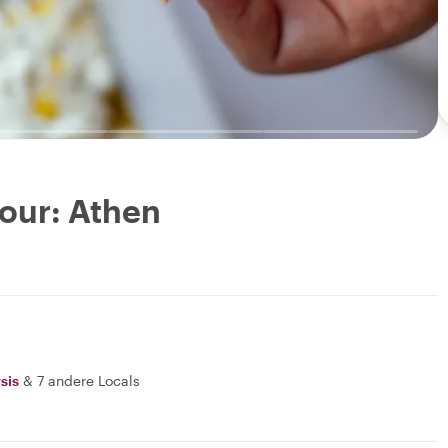
Tour: Athen
sis
&
7 andere Locals