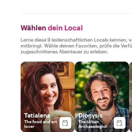
Wählen
dein Local
Lerne diese 9 leidenschaftlichen Locals kennen, v
mitbringt. Wähle deinen Favoriten, prüfe die Ver
zugeschnittenes Abenteuer zu erleben.
Tatialena
Dionysis
The food and art
The Urban
lover
Archaeologist