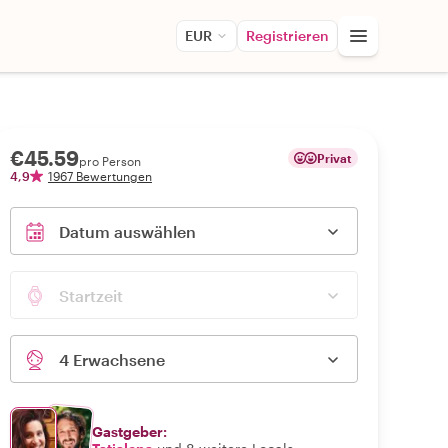
EUR
Registrieren
€45.59
Privat
pro Person
4,9
1967 Bewertungen
Datum auswählen
Startzeit
4 Erwachsene
Gastgeber: