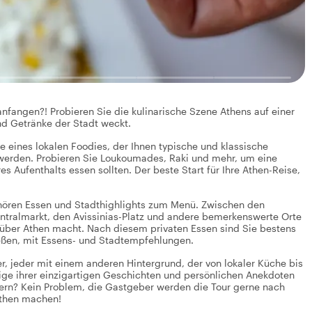
nfangen?! Probieren Sie die kulinarische Szene Athens auf einer
und Getränke der Stadt weckt.
e eines lokalen Foodies, der Ihnen typische und klassische
 werden. Probieren Sie Loukoumades, Raki und mehr, um eine
 Aufenthalts essen sollten. Der beste Start für Ihre Athen-Reise,
 gehören Essen und Stadthighlights zum Menü. Zwischen den
entralmarkt, den Avissinias-Platz und andere bemerkenswerte Orte
über Athen macht. Nach diesem privaten Essen sind Sie bestens
ießen, mit Essens- und Stadtempfehlungen.
, jeder mit einem anderen Hintergrund, der von lokaler Küche bis
ige ihrer einzigartigen Geschichten und persönlichen Anekdoten
dern? Kein Problem, die Gastgeber werden die Tour gerne nach
Athen machen!