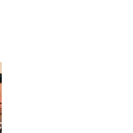
Nikolas
Ioannis
ctural
Adventurous
The Funny
orer
Explorer
Lawyer