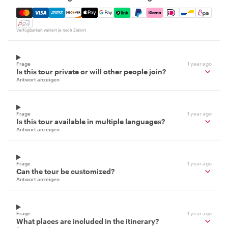
Mastercard, Visa, Amex, Discover, Apple Pay, Google Pay
Verfügbarkeit variiert je nach Zielort
Frage
1 year ago
Is this tour private or will other people join?
Antwort anzeigen
Frage
1 year ago
Is this tour available in multiple languages?
Antwort anzeigen
Frage
1 year ago
Can the tour be customized?
Antwort anzeigen
Frage
1 year ago
What places are included in the itinerary?