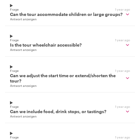
Frage
1 year ago
Can the tour accommodate children or large groups?
Antwort anzeigen
Frage
1 year ago
Is the tour wheelchair accessible?
Antwort anzeigen
Frage
1 year ago
Can we adjust the start time or extend/shorten the
tour?
Antwort anzeigen
Frage
1 year ago
Can we include food, drink stops, or tastings?
Antwort anzeigen
Frage
1 year ago