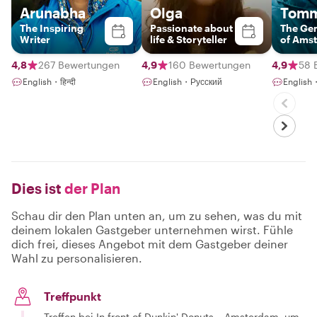
Arunabha
Olga
Tomm
The Inspiring
Passionate about
The Ge
Writer
life & Storyteller
of Ams
4,8
267 Bewertungen
4,9
160 Bewertungen
4,9
58 
English・हिन्दी
English・Русский
Englis
Dies ist
der Plan
Schau dir den Plan unten an, um zu sehen, was du mit
deinem lokalen Gastgeber unternehmen wirst. Fühle
dich frei, dieses Angebot mit dem Gastgeber deiner
Wahl zu personalisieren.
Treffpunkt
Treffen bei In front of Dunkin' Donuts – Amsterdam, um