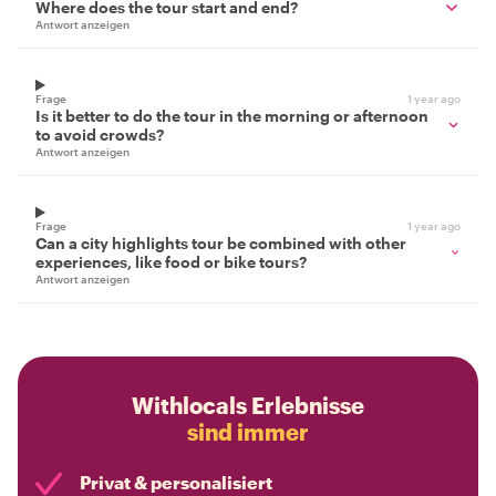
Where does the tour start and end?
Antwort anzeigen
Frage
1 year ago
Is it better to do the tour in the morning or afternoon
to avoid crowds?
Antwort anzeigen
Frage
1 year ago
Can a city highlights tour be combined with other
experiences, like food or bike tours?
Antwort anzeigen
Withlocals Erlebnisse
sind immer
Privat & personalisiert