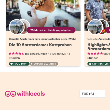
Wähle deinen Lieblingsgastgeber
Genieße Amsterdam mit einem Gastgeber deiner Wahl
Genieße Amsterda
Die 10 Amsterdamer Kostproben
Highlights
Amsterdam
•
•
187 Bewertungen
€105.99
p.P.
3
689 
Stunden
Stunden
FOOD TOUR
SOFORT BESTÄTIGT
CITY HIGHLIG
EUR (€)