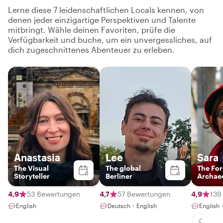
Lerne diese 7 leidenschaftlichen Locals kennen, von
denen jeder einzigartige Perspektiven und Talente
mitbringt. Wähle deinen Favoriten, prüfe die
Verfügbarkeit und buche, um ein unvergessliches, auf
dich zugeschnittenes Abenteuer zu erleben.
Anastasia
Lee
Sara
The Visual
The global
The For
Storyteller
Berliner
Archaeo
4,9
53 Bewertungen
4,7
57 Bewertungen
4,9
139
English
Deutsch・English
English・