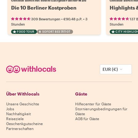
Genieße Berlin mit einem Gastgeber deiner Wahl
Genieße Berlin mi
Die 10 Berliner Kostproben
Highlights 
•
•
309 Bewertungen
€90.48
p.P.
3
137 
Stunden
Stunden
FOOD TOUR
SOFORT BESTÄTIGT
CITY HIGHLIG
EUR (€)
Über Withlocals
Gäste
Unsere Geschichte
Hilfecenter für Gäste
Jobs
Stornierungsbedingungen für
Nachhaltigkeit
Gäste
Reiseziele
AGB für Gäste
Geschenkgutscheine
Partnerschaften