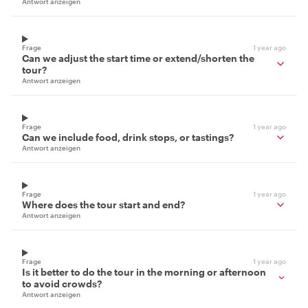
Antwort anzeigen
Frage
1 year ago
Can we adjust the start time or extend/shorten the
tour?
Antwort anzeigen
Frage
1 year ago
Can we include food, drink stops, or tastings?
Antwort anzeigen
Frage
1 year ago
Where does the tour start and end?
Antwort anzeigen
Frage
1 year ago
Is it better to do the tour in the morning or afternoon
to avoid crowds?
Antwort anzeigen