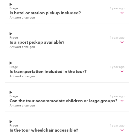
Frage
1 year ago
Is hotel or station pickup included?
Antwort anzeigen
Frage
1 year ago
Is airport pickup available?
Antwort anzeigen
Frage
1 year ago
Is transportation included in the tour?
Antwort anzeigen
Frage
1 year ago
Can the tour accommodate children or large groups?
Antwort anzeigen
Frage
1 year ago
Is the tour wheelchair accessible?