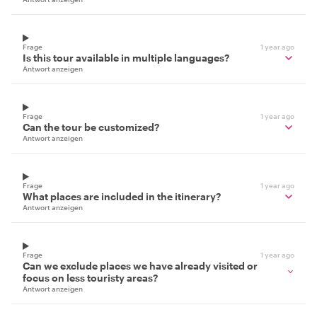
Frage
1 year ago
Is this tour available in multiple languages?
Antwort anzeigen
Frage
1 year ago
Can the tour be customized?
Antwort anzeigen
Frage
1 year ago
What places are included in the itinerary?
Antwort anzeigen
Frage
1 year ago
Can we exclude places we have already visited or
focus on less touristy areas?
Antwort anzeigen