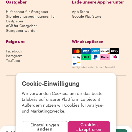
Gastgeber
Lade unsere App herunter
Hilfecenter für Gastgeber
App Store
Stornierungsbedingungen für
Google Play Store
Gastgeber
AGB für Gastgeber
Gastgeber werden
Folge uns
Wir akzeptieren
Mastercard, Visa, Amex, Di
Facebook
Instagram
YouTube
Verfügbarkeit variiert je nach Reiseziel
Cookie-Einwilligung
©
2026
Withlocals.com
|
Datenschutzerklärung
|
Cookies
|
Seitenübersicht
Wir verwenden Cookies, um dir das beste
Erlebnis auf unserer Plattform zu bieten!
Außerdem nutzen wir Cookies für Analyse-
und Marketingzwecke.
Cookies
Einstellungen
ändern
akzeptieren