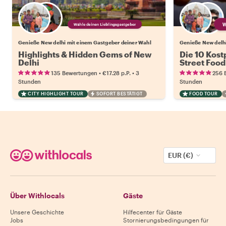
Wähle deinen Lieblingsgastgeber
Genieße New delhi mit einem Gastgeber deiner Wahl
Genieße New delhi
Highlights & Hidden Gems of New
Die 10 Kost
Delhi
Street Food
•
•
135 Bewertungen
€17.28
p.P.
3
256 
Stunden
Stunden
CITY HIGHLIGHT TOUR
SOFORT BESTÄTIGT
FOOD TOUR
EUR (€)
Über Withlocals
Gäste
Unsere Geschichte
Hilfecenter für Gäste
Jobs
Stornierungsbedingungen für