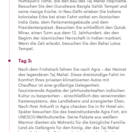
Humayun's Tomb, die den Bau des Taj Mahal inspirierte.
Besuchen Sie den Gurudwara Bangla Sahib Tempel und
seine riesige Küche. In Neu-Delhi erleben Sie Indiens
koloniales Erbe bei einer Fahrt vorbei am ikonischen
India Gate, dem Parlamentsgebäude und dem
Präsidentenpalast. Besuchen Sie schließlich den Qutub
Minar, einen Turm aus dem 12. Jahrhundert, der den
Beginn der islamischen Herrschaft in Indien markiert.
Wenn die Zeit erlaubt, besuchen Sie den Bahai Lotus
Tempel.
Tag 3:
Nach dem Frühstück fahren Sie nach Agra – der Heimat
des legendären Taj Mahal. Diese dreistündige Fahrt im
Komfort Ihres privaten klimatisierten Autos mit
Chauffeur ist eine großartige Gelegenheit,
faszinierende Aspekte der jahrhundertealten indischen
Kultur zu besprechen – einschließlich des verwirrenden
Kastensystems, des Landlebens und arrangierter Ehen.
Nach Ihrer Ankunft in Agra checken Sie in Ihr Hotel ein.
Später besuchen Sie das beeindruckende Agra Fort, ein
UNESCO-Weltkulturerbe. Seine Paläste aus weißem
Marmor dienten als Wohnsitz für die königliche Familie
(und als Gefängnis für den König, der das Taj Mahal