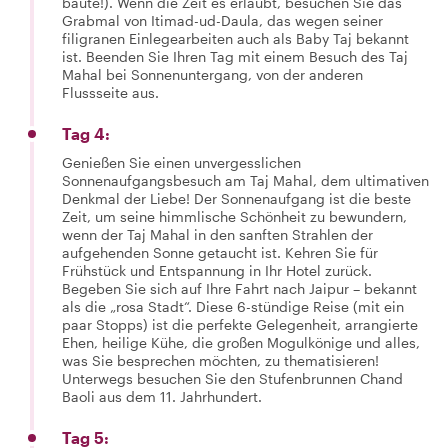
baute!). Wenn die Zeit es erlaubt, besuchen Sie das
Grabmal von Itimad-ud-Daula, das wegen seiner
filigranen Einlegearbeiten auch als Baby Taj bekannt
ist. Beenden Sie Ihren Tag mit einem Besuch des Taj
Mahal bei Sonnenuntergang, von der anderen
Flussseite aus.
Tag 4:
Genießen Sie einen unvergesslichen
Sonnenaufgangsbesuch am Taj Mahal, dem ultimativen
Denkmal der Liebe! Der Sonnenaufgang ist die beste
Zeit, um seine himmlische Schönheit zu bewundern,
wenn der Taj Mahal in den sanften Strahlen der
aufgehenden Sonne getaucht ist. Kehren Sie für
Frühstück und Entspannung in Ihr Hotel zurück.
Begeben Sie sich auf Ihre Fahrt nach Jaipur – bekannt
als die „rosa Stadt“. Diese 6-stündige Reise (mit ein
paar Stopps) ist die perfekte Gelegenheit, arrangierte
Ehen, heilige Kühe, die großen Mogulkönige und alles,
was Sie besprechen möchten, zu thematisieren!
Unterwegs besuchen Sie den Stufenbrunnen Chand
Baoli aus dem 11. Jahrhundert.
Tag 5: