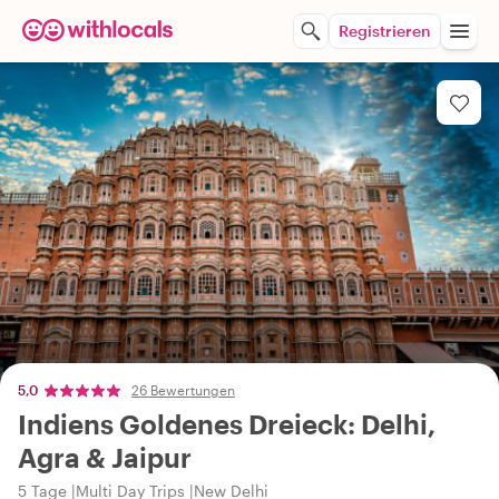
Registrieren
5,0
26 Bewertungen
Indiens Goldenes Dreieck: Delhi,
Agra & Jaipur
5 Tage
Multi Day Trips
New Delhi