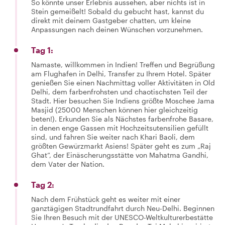
So könnte unser Erlebnis aussehen, aber nichts ist in
Stein gemeißelt! Sobald du gebucht hast, kannst du
direkt mit deinem Gastgeber chatten, um kleine
Anpassungen nach deinen Wünschen vorzunehmen.
Tag 1:
Namaste, willkommen in Indien! Treffen und Begrüßung
am Flughafen in Delhi, Transfer zu Ihrem Hotel. Später
genießen Sie einen Nachmittag voller Aktivitäten in Old
Delhi, dem farbenfrohsten und chaotischsten Teil der
Stadt. Hier besuchen Sie Indiens größte Moschee Jama
Masjid (25000 Menschen können hier gleichzeitig
beten!). Erkunden Sie als Nächstes farbenfrohe Basare,
in denen enge Gassen mit Hochzeitsutensilien gefüllt
sind, und fahren Sie weiter nach Khari Baoli, dem
größten Gewürzmarkt Asiens! Später geht es zum „Raj
Ghat“, der Einäscherungsstätte von Mahatma Gandhi,
dem Vater der Nation.
Tag 2:
Nach dem Frühstück geht es weiter mit einer
ganztägigen Stadtrundfahrt durch Neu-Delhi. Beginnen
Sie Ihren Besuch mit der UNESCO-Weltkulturerbestätte