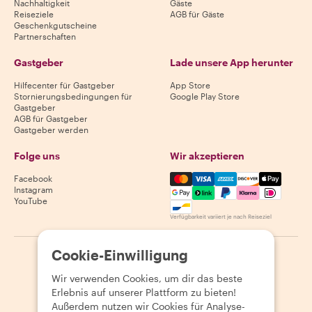
Nachhaltigkeit
Gäste
Reiseziele
AGB für Gäste
Geschenkgutscheine
Partnerschaften
Gastgeber
Lade unsere App herunter
Hilfecenter für Gastgeber
App Store
Stornierungsbedingungen für
Google Play Store
Gastgeber
AGB für Gastgeber
Gastgeber werden
Folge uns
Wir akzeptieren
Mastercard, Visa, Amex, Di
Facebook
Instagram
YouTube
Verfügbarkeit variiert je nach Reiseziel
Cookie-Einwilligung
©
2026
Withlocals.com
|
Datenschutzerklärung
|
Cookies
|
Seitenübersicht
Wir verwenden Cookies, um dir das beste
Erlebnis auf unserer Plattform zu bieten!
Außerdem nutzen wir Cookies für Analyse-