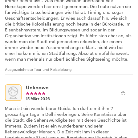
immer beeinflusst. Was mich wirklich überrascht hat:
Horoskope werden hier ernst genommen. Die Leute nutzen sie
für wichtige Entscheidungen wie Heirat, Timing und sogar
Geschäftsentscheidungen. Er wies auch darauf hin, wie sich
die britische Kolonialisierung noch heute in der Bürokratie, im
Eisenbahnsystem, im Bildungswesen und sogar in der
Organisation von Institutionen zeigt. Es fühlte sich eher an, als
würde man die Stadt mit jemandem erkunden, der einem
immer wieder neue Zusammenhänge erklärt, nicht wie bei
einer herkömmlichen Stadtführung. Absolut empfehlenswert,
wenn man mehr als nur oberflächliches Sightseeing möchte.
Ausgezeichnete Tour und Reiseleitung
Unknown
15 März 2026
Mona ist ein wunderbarer Guide. Ich durfte mit ihm 2
grossartige Tage in Delhi verbringen. Seine Kenntnisse über
die Stadt, die Sehenswürdigkeiten mit deren Geschichte ist
immens. Zudem ist er ein wunderbarer und sehr
liebenswürdiger Mensch. Die Zeit mit ihm in dieser
faszinierenden Stadt war eine Bereicherung für mich. Vielen