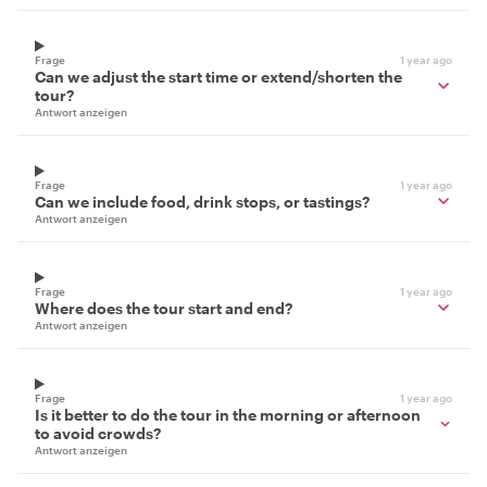
Frage
1 year ago
Can we adjust the start time or extend/shorten the
tour?
Antwort anzeigen
Frage
1 year ago
Can we include food, drink stops, or tastings?
Antwort anzeigen
Frage
1 year ago
Where does the tour start and end?
Antwort anzeigen
Frage
1 year ago
Is it better to do the tour in the morning or afternoon
to avoid crowds?
Antwort anzeigen