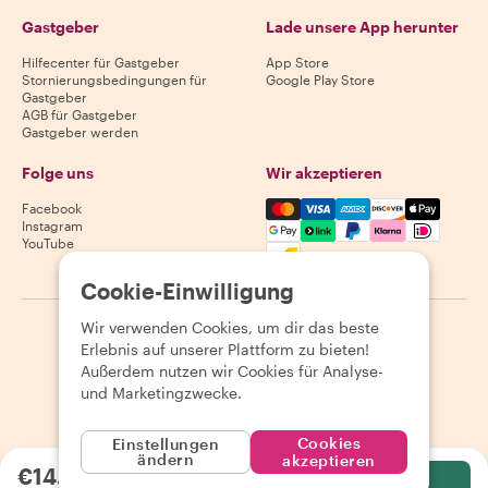
Gastgeber
Lade unsere App herunter
Hilfecenter für Gastgeber
App Store
Stornierungsbedingungen für
Google Play Store
Gastgeber
AGB für Gastgeber
Gastgeber werden
Folge uns
Wir akzeptieren
Mastercard, Visa, Amex, Di
Facebook
Instagram
YouTube
Verfügbarkeit variiert je nach Reiseziel
Cookie-Einwilligung
Wir verwenden Cookies, um dir das beste
©
2026
Withlocals.com
|
Datenschutzerklärung
|
Cookies
|
Erlebnis auf unserer Plattform zu bieten!
Seitenübersicht
Außerdem nutzen wir Cookies für Analyse-
und Marketingzwecke.
Cookies
Einstellungen
ändern
akzeptieren
€14.71
pro Person
Wählen