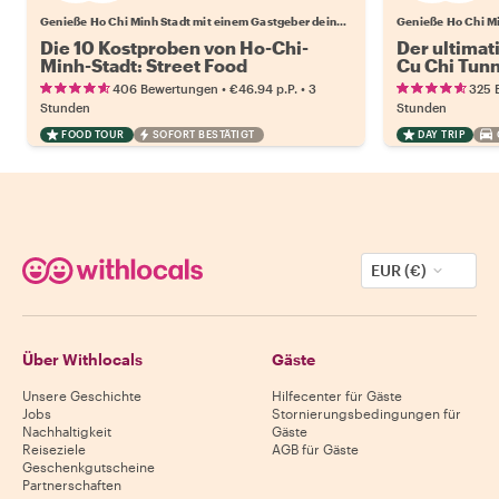
Genieße Ho Chi Minh Stadt mit einem Gastgeber deiner Wahl
Die 10 Kostproben von Ho-Chi-
Der ultimat
Minh-Stadt: Street Food
Cu Chi Tun
•
•
406 Bewertungen
€46.94
p.P.
3
325 
Stunden
Stunden
FOOD TOUR
SOFORT BESTÄTIGT
DAY TRIP
EUR (€)
Über Withlocals
Gäste
Unsere Geschichte
Hilfecenter für Gäste
Jobs
Stornierungsbedingungen für
Nachhaltigkeit
Gäste
Reiseziele
AGB für Gäste
Geschenkgutscheine
Partnerschaften