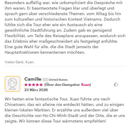
Besonders auffällig war, wie unkompliziert die Gespräche mit
ihm waren. Er beantwortete Fragen klar und überlegt und
sprach gern über verschiedenste Themen, vom Alltag bis hin
zum kulturellen und historischen Kontext Vietnams. Dadurch
fühlte sich die Tour eher wie ein Austausch als eine
gewöhnliche Stadtführung an. Zudem gab es genügend
Flexibilität, um Teile des Reiseplans anzupassen, wodurch sich
das Erlebnis eher maßgeschneidert als festgelegt anfühlte.
Eine gute Wahl für alle, die die Stadt jenseits der
Hauptattraktionen kennenlernen möchten.
Vielen Dank, Xuan.
Camille
🇺🇸
United States
(Über den Gastgeber
Xuan
)
23 März 2026
Wir hatten eine fantastische Tour. Xuan führte uns nach
Chinatown, das wir alleine nie entdeckt hätten, und zu einigen
kleinen lokalen Märkten. Er erzählte uns außerdem viel über
die Geschichte von Ho-Chi-Minh-Stadt und der Orte, die er uns
zeigte. Wir können diese Tour wärmstens empfehlen!