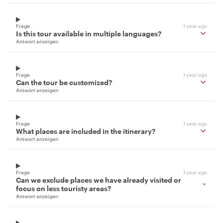
Frage
1 year ago
Is this tour available in multiple languages?
Antwort anzeigen
Frage
1 year ago
Can the tour be customized?
Antwort anzeigen
Frage
1 year ago
What places are included in the itinerary?
Antwort anzeigen
Frage
1 year ago
Can we exclude places we have already visited or
focus on less touristy areas?
Antwort anzeigen