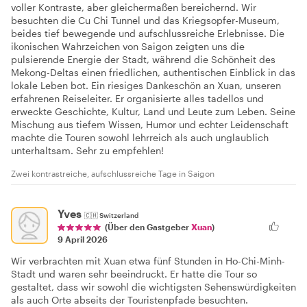
voller Kontraste, aber gleichermaßen bereichernd. Wir
besuchten die Cu Chi Tunnel und das Kriegsopfer-Museum,
beides tief bewegende und aufschlussreiche Erlebnisse. Die
ikonischen Wahrzeichen von Saigon zeigten uns die
pulsierende Energie der Stadt, während die Schönheit des
Mekong-Deltas einen friedlichen, authentischen Einblick in das
lokale Leben bot. Ein riesiges Dankeschön an Xuan, unseren
erfahrenen Reiseleiter. Er organisierte alles tadellos und
erweckte Geschichte, Kultur, Land und Leute zum Leben. Seine
Mischung aus tiefem Wissen, Humor und echter Leidenschaft
machte die Touren sowohl lehrreich als auch unglaublich
unterhaltsam. Sehr zu empfehlen!
Zwei kontrastreiche, aufschlussreiche Tage in Saigon
Yves
🇨🇭
Switzerland
(Über den Gastgeber
Xuan
)
9 April 2026
Wir verbrachten mit Xuan etwa fünf Stunden in Ho-Chi-Minh-
Stadt und waren sehr beeindruckt. Er hatte die Tour so
gestaltet, dass wir sowohl die wichtigsten Sehenswürdigkeiten
als auch Orte abseits der Touristenpfade besuchten.