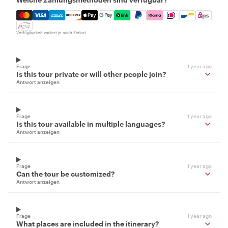
Mastercard, Visa, Amex, Discover, Apple Pay, Google Pay
Verfügbarkeit variiert je nach Zielort
Frage
1 year ago
Is this tour private or will other people join?
Antwort anzeigen
Frage
1 year ago
Is this tour available in multiple languages?
Antwort anzeigen
Frage
1 year ago
Can the tour be customized?
Antwort anzeigen
Frage
1 year ago
What places are included in the itinerary?