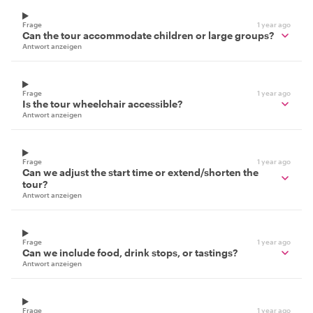
Frage
1 year ago
Can the tour accommodate children or large groups?
Antwort anzeigen
Frage
1 year ago
Is the tour wheelchair accessible?
Antwort anzeigen
Frage
1 year ago
Can we adjust the start time or extend/shorten the
tour?
Antwort anzeigen
Frage
1 year ago
Can we include food, drink stops, or tastings?
Antwort anzeigen
Frage
1 year ago