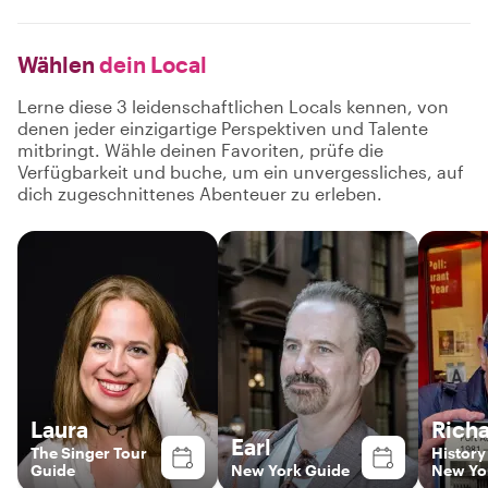
Wählen
dein Local
Lerne diese 3 leidenschaftlichen Locals kennen, von
denen jeder einzigartige Perspektiven und Talente
mitbringt. Wähle deinen Favoriten, prüfe die
Verfügbarkeit und buche, um ein unvergessliches, auf
dich zugeschnittenes Abenteuer zu erleben.
Laura
Rich
Earl
The Singer Tour
History
Guide
New York Guide
New Yor
who wil