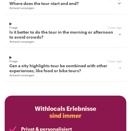
Where does the tour start and end?
Antwort anzeigen
Frage
1 year ago
Is it better to do the tour in the morning or afternoon
to avoid crowds?
Antwort anzeigen
Frage
1 year ago
Can a city highlights tour be combined with other
experiences, like food or bike tours?
Antwort anzeigen
Withlocals Erlebnisse
sind immer
Privat & personalisiert