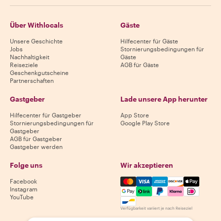
Über Withlocals
Gäste
Unsere Geschichte
Hilfecenter für Gäste
Jobs
Stornierungsbedingungen für
Nachhaltigkeit
Gäste
Reiseziele
AGB für Gäste
Geschenkgutscheine
Partnerschaften
Gastgeber
Lade unsere App herunter
Hilfecenter für Gastgeber
App Store
Stornierungsbedingungen für
Google Play Store
Gastgeber
AGB für Gastgeber
Gastgeber werden
Folge uns
Wir akzeptieren
Mastercard, Visa, Amex, Di
Facebook
Instagram
YouTube
Verfügbarkeit variiert je nach Reiseziel