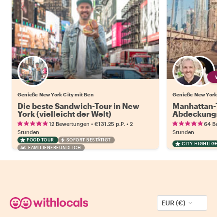
Genieße New York City mit Ben
Die beste Sandwich-Tour in New
Manhattan-T
York (vielleicht der Welt)
Abdeckung:
Erlebnis
•
•
12 Bewertungen
€131.25
p.P.
2
64 B
Stunden
Stunden
FOOD TOUR
SOFORT BESTÄTIGT
CITY HIGHLIG
FAMILIENFREUNDLICH
EUR (€)