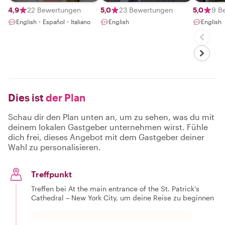
hidden
4,9
22 Bewertungen
5,0
23 Bewertungen
5,0
9 B
English・Español・Italiano
English
English
Dies ist
der Plan
Schau dir den Plan unten an, um zu sehen, was du mit
deinem lokalen Gastgeber unternehmen wirst. Fühle
dich frei, dieses Angebot mit dem Gastgeber deiner
Wahl zu personalisieren.
Treffpunkt
Treffen bei At the main entrance of the St. Patrick's
Cathedral – New York City, um deine Reise zu beginnen