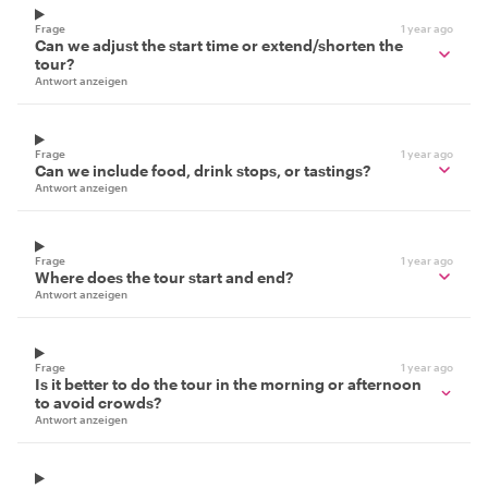
Frage
1 year ago
Can we adjust the start time or extend/shorten the
tour?
Antwort anzeigen
Frage
1 year ago
Can we include food, drink stops, or tastings?
Antwort anzeigen
Frage
1 year ago
Where does the tour start and end?
Antwort anzeigen
Frage
1 year ago
Is it better to do the tour in the morning or afternoon
to avoid crowds?
Antwort anzeigen