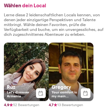
Wählen
dein Local
Lerne diese 2 leidenschaftlichen Locals kennen, von
denen jeder einzigartige Perspektiven und Talente
mitbringt. Wähle deinen Favoriten, prüfe die
Verfügbarkeit und buche, um ein unvergessliches, auf
dich zugeschnittenes Abenteuer zu erleben.
Ruz
Gregory
Let's discover
Your comfort is
Armenia
my main
priority:)
4,9
52 Bewertungen
4,7
13 Bewertungen