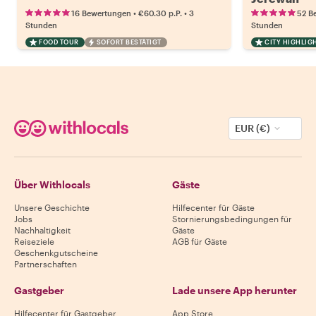
•
•
16 Bewertungen
€60.30
p.P.
3
52 B
Stunden
Stunden
FOOD TOUR
SOFORT BESTÄTIGT
CITY HIGHLIG
EUR (€)
Über Withlocals
Gäste
Unsere Geschichte
Hilfecenter für Gäste
Jobs
Stornierungsbedingungen für
Nachhaltigkeit
Gäste
Reiseziele
AGB für Gäste
Geschenkgutscheine
Partnerschaften
Gastgeber
Lade unsere App herunter
Hilfecenter für Gastgeber
App Store