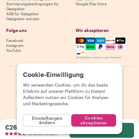
Stornierungsbedingungen für
Google Play Store
Gastgeber
AGB für Gastgeber
Gastgeber werden
Folge uns
Wir akzeptieren
Mastercard, Visa, Amex, Di
Facebook
Instagram
YouTube
Verfügbarkeit variiert je nach Reiseziel
Cookie-Einwilligung
©
2026
Withlocals.com
|
Datenschutzerklärung
|
Cookies
|
Seitenübersicht
Wir verwenden Cookies, um dir das beste
Erlebnis auf unserer Plattform zu bieten!
Außerdem nutzen wir Cookies für Analyse-
und Marketingzwecke.
Cookies
Einstellungen
ändern
akzeptieren
€26.47
pro Person
Wählen
66 Bewertungen