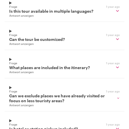
Frage
1 year ago
Is this tour available in multiple languages?
Antwort anzeigen
Frage
1 year ago
Can the tour be customized?
Antwort anzeigen
Frage
1 year ago
What places are included in the itinerary?
Antwort anzeigen
Frage
1 year ago
Can we exclude places we have already visited or
focus on less touristy areas?
Antwort anzeigen
Frage
1 year ago
Is hotel or station pickup included?