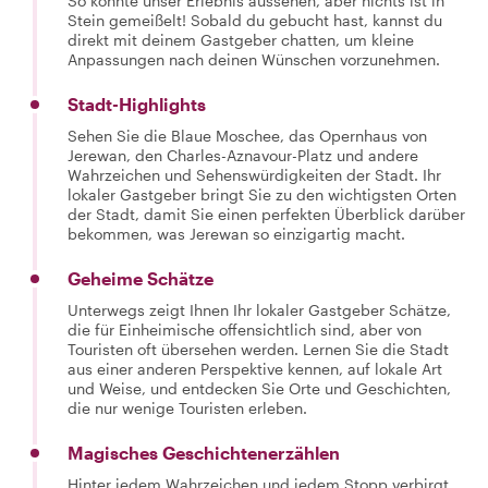
So könnte unser Erlebnis aussehen, aber nichts ist in
Stein gemeißelt! Sobald du gebucht hast, kannst du
direkt mit deinem Gastgeber chatten, um kleine
Anpassungen nach deinen Wünschen vorzunehmen.
Stadt-Highlights
Sehen Sie die Blaue Moschee, das Opernhaus von
Jerewan, den Charles-Aznavour-Platz und andere
Wahrzeichen und Sehenswürdigkeiten der Stadt. Ihr
lokaler Gastgeber bringt Sie zu den wichtigsten Orten
der Stadt, damit Sie einen perfekten Überblick darüber
bekommen, was Jerewan so einzigartig macht.
Geheime Schätze
Unterwegs zeigt Ihnen Ihr lokaler Gastgeber Schätze,
die für Einheimische offensichtlich sind, aber von
Touristen oft übersehen werden. Lernen Sie die Stadt
aus einer anderen Perspektive kennen, auf lokale Art
und Weise, und entdecken Sie Orte und Geschichten,
die nur wenige Touristen erleben.
Magisches Geschichtenerzählen
Hinter jedem Wahrzeichen und jedem Stopp verbirgt