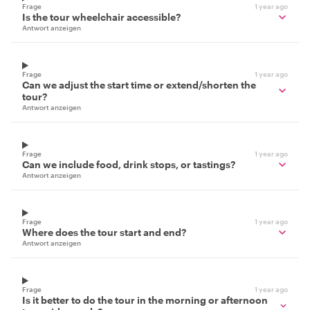
Frage
1 year ago
Is the tour wheelchair accessible?
Antwort anzeigen
Frage
1 year ago
Can we adjust the start time or extend/shorten the
tour?
Antwort anzeigen
Frage
1 year ago
Can we include food, drink stops, or tastings?
Antwort anzeigen
Frage
1 year ago
Where does the tour start and end?
Antwort anzeigen
Frage
1 year ago
Is it better to do the tour in the morning or afternoon