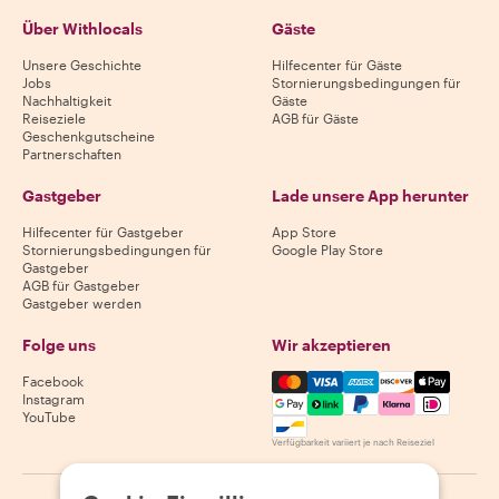
Über Withlocals
Gäste
Unsere Geschichte
Hilfecenter für Gäste
Jobs
Stornierungsbedingungen für
Nachhaltigkeit
Gäste
Reiseziele
AGB für Gäste
Geschenkgutscheine
Partnerschaften
Gastgeber
Lade unsere App herunter
Hilfecenter für Gastgeber
App Store
Stornierungsbedingungen für
Google Play Store
Gastgeber
AGB für Gastgeber
Gastgeber werden
Folge uns
Wir akzeptieren
Mastercard, Visa, Amex, Di
Facebook
Instagram
YouTube
Verfügbarkeit variiert je nach Reiseziel