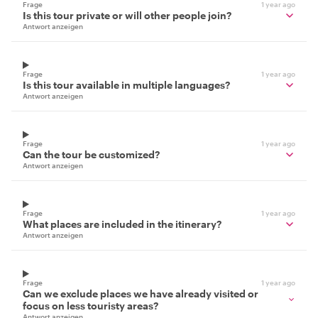
Frage
1 year ago
Is this tour private or will other people join?
Antwort anzeigen
Frage
1 year ago
Is this tour available in multiple languages?
Antwort anzeigen
Frage
1 year ago
Can the tour be customized?
Antwort anzeigen
Frage
1 year ago
What places are included in the itinerary?
Antwort anzeigen
Frage
1 year ago
Can we exclude places we have already visited or
focus on less touristy areas?
Antwort anzeigen