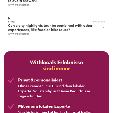
to avoid crowds?
Antwort anzeigen
Frage
1 year ago
Can a city highlights tour be combined with other
experiences, like food or bike tours?
Antwort anzeigen
Withlocals Erlebnisse
sind immer
Privat & personalisiert
Ohne Fremden, nur Du und dein lokaler
Experte. Vollständig auf Deine Bedürfnisse
zugeschnitten
Mit einem lokalen Experte
Von historischen Fakten bis hin zu aktuellen