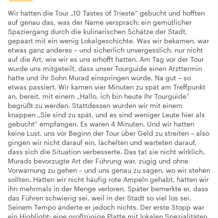
Wir hatten die Tour „10 Tastes of Trieste“ gebucht und hofften
auf genau das, was der Name versprach: ein gemütlicher
Spaziergang durch die kulinarischen Schätze der Stadt,
gepaart mit ein wenig Lokalgeschichte. Was wir bekamen, war
etwas ganz anderes – und sicherlich unvergesslich, nur nicht
auf die Art, wie wir es uns erhofft hatten. Am Tag vor der Tour
wurde uns mitgeteilt, dass unser Tourguide einen Arzttermin
hatte und ihr Sohn Murad einspringen würde. Na gut – so
etwas passiert. Wir kamen vier Minuten zu spät am Treffpunkt
an, bereit, mit einem „Hallo, ich bin heute Ihr Tourguide“
begrüßt zu werden. Stattdessen wurden wir mit einem
knappen „Sie sind zu spät, und es sind weniger Leute hier als
gebucht“ empfangen. Es waren 4 Minuten. Und wir hatten
keine Lust, uns vor Beginn der Tour über Geld zu streiten – also
gingen wir nicht darauf ein, lächelten und warteten darauf,
dass sich die Situation verbesserte. Das tat sie nicht wirklich.
Murads bevorzugte Art der Führung war, zügig und ohne
Vorwarnung zu gehen – und uns genau zu sagen, wo wir stehen
sollten. Hätten wir nicht häufig rote Ampeln gehabt, hätten wir
ihn mehrmals in der Menge verloren. Später bemerkte er, dass
das Führen schwierig sei, weil in der Stadt so viel los sei.
Seinem Tempo änderte er jedoch nichts. Der erste Stopp war
ein Highlight: eine großzügige Platte mit lokalen Spezialitäten,