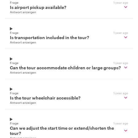
Frage
1 year ago
Is airport pickup available?
Antwort anzeigen
Frage
1 year ago
Is transportation included in the tour?
Antwort anzeigen
Frage
1 year ago
Can the tour accommodate children or large groups?
Antwort anzeigen
Frage
1 year ago
Is the tour wheelchair accessible?
Antwort anzeigen
Frage
1 year ago
Can we adjust the start time or extend/shorten the
tour?
Antwort anzeigen