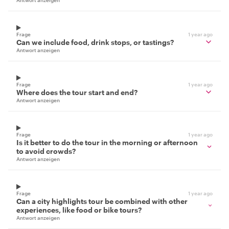
Frage
1 year ago
Can we include food, drink stops, or tastings?
Antwort anzeigen
Frage
1 year ago
Where does the tour start and end?
Antwort anzeigen
Frage
1 year ago
Is it better to do the tour in the morning or afternoon
to avoid crowds?
Antwort anzeigen
Frage
1 year ago
Can a city highlights tour be combined with other
experiences, like food or bike tours?
Antwort anzeigen