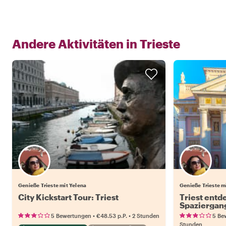
Andere Aktivitäten in
Trieste
Genieße Trieste mit Yelena
Genieße Trieste m
City Kickstart Tour: Triest
Triest entd
Spaziergan
•
•
5 Bewertungen
€48.53
p.P.
2 Stunden
5 Be
Stunden