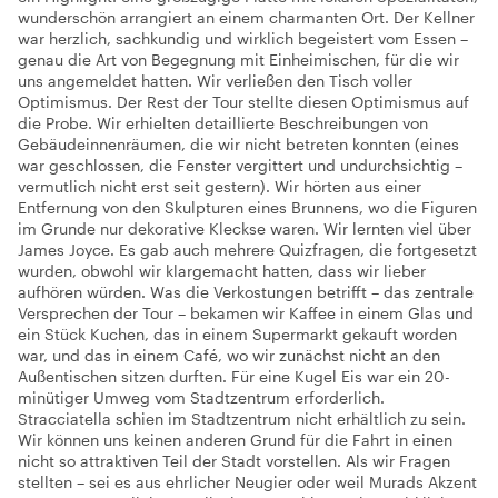
wunderschön arrangiert an einem charmanten Ort. Der Kellner
war herzlich, sachkundig und wirklich begeistert vom Essen –
genau die Art von Begegnung mit Einheimischen, für die wir
uns angemeldet hatten. Wir verließen den Tisch voller
Optimismus. Der Rest der Tour stellte diesen Optimismus auf
die Probe. Wir erhielten detaillierte Beschreibungen von
Gebäudeinnenräumen, die wir nicht betreten konnten (eines
war geschlossen, die Fenster vergittert und undurchsichtig –
vermutlich nicht erst seit gestern). Wir hörten aus einer
Entfernung von den Skulpturen eines Brunnens, wo die Figuren
im Grunde nur dekorative Kleckse waren. Wir lernten viel über
James Joyce. Es gab auch mehrere Quizfragen, die fortgesetzt
wurden, obwohl wir klargemacht hatten, dass wir lieber
aufhören würden. Was die Verkostungen betrifft – das zentrale
Versprechen der Tour – bekamen wir Kaffee in einem Glas und
ein Stück Kuchen, das in einem Supermarkt gekauft worden
war, und das in einem Café, wo wir zunächst nicht an den
Außentischen sitzen durften. Für eine Kugel Eis war ein 20-
minütiger Umweg vom Stadtzentrum erforderlich.
Stracciatella schien im Stadtzentrum nicht erhältlich zu sein.
Wir können uns keinen anderen Grund für die Fahrt in einen
nicht so attraktiven Teil der Stadt vorstellen. Als wir Fragen
stellten – sei es aus ehrlicher Neugier oder weil Murads Akzent