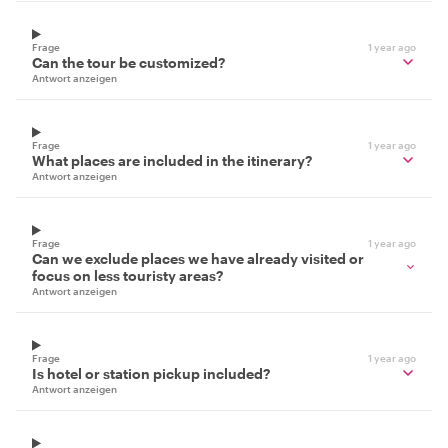
Frage
1 year ago
Can the tour be customized?
Antwort anzeigen
Frage
1 year ago
What places are included in the itinerary?
Antwort anzeigen
Frage
1 year ago
Can we exclude places we have already visited or
focus on less touristy areas?
Antwort anzeigen
Frage
1 year ago
Is hotel or station pickup included?
Antwort anzeigen