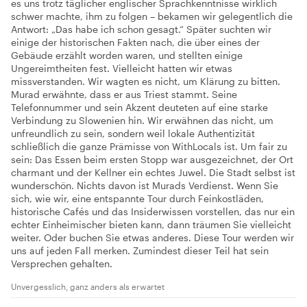
es uns trotz täglicher englischer Sprachkenntnisse wirklich
schwer machte, ihm zu folgen – bekamen wir gelegentlich die
Antwort: „Das habe ich schon gesagt.“ Später suchten wir
einige der historischen Fakten nach, die über eines der
Gebäude erzählt worden waren, und stellten einige
Ungereimtheiten fest. Vielleicht hatten wir etwas
missverstanden. Wir wagten es nicht, um Klärung zu bitten.
Murad erwähnte, dass er aus Triest stammt. Seine
Telefonnummer und sein Akzent deuteten auf eine starke
Verbindung zu Slowenien hin. Wir erwähnen das nicht, um
unfreundlich zu sein, sondern weil lokale Authentizität
schließlich die ganze Prämisse von WithLocals ist. Um fair zu
sein: Das Essen beim ersten Stopp war ausgezeichnet, der Ort
charmant und der Kellner ein echtes Juwel. Die Stadt selbst ist
wunderschön. Nichts davon ist Murads Verdienst. Wenn Sie
sich, wie wir, eine entspannte Tour durch Feinkostläden,
historische Cafés und das Insiderwissen vorstellen, das nur ein
echter Einheimischer bieten kann, dann träumen Sie vielleicht
weiter. Oder buchen Sie etwas anderes. Diese Tour werden wir
uns auf jeden Fall merken. Zumindest dieser Teil hat sein
Versprechen gehalten.
Unvergesslich, ganz anders als erwartet