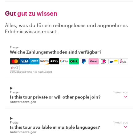
Gut
gut zu wissen
Alles, was du für ein reibungsloses und angenehmes
Erlebnis wissen musst.
Frage
Welche Zahlungsmethoden sind verfügbar?
Mastercard, Visa, Amex, Discover, Apple Pay, Google Pay
Verfügbarkeit variiert je nach Zielort
Frage
1 year ago
Is this tour private or will other people join?
Antwort anzeigen
Frage
1 year ago
Is this tour available in multiple languages?
Antwort anzeigen