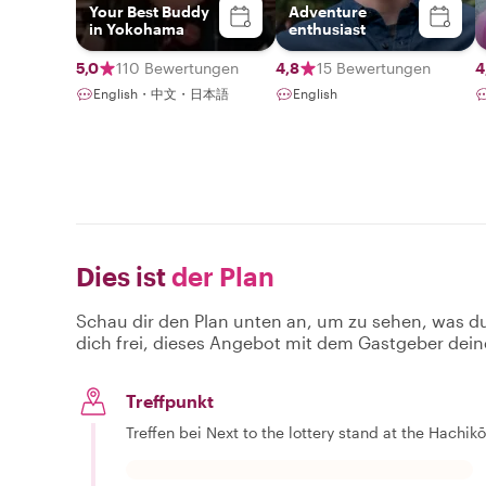
Your Best Buddy
Adventure
in Yokohama
enthusiast
5,0
110 Bewertungen
4,8
15 Bewertungen
4
English・中文・日本語
English
Dies ist
der Plan
Schau dir den Plan unten an, um zu sehen, was d
dich frei, dieses Angebot mit dem Gastgeber dein
Treffpunkt
Treffen bei Next to the lottery stand at the Hachi