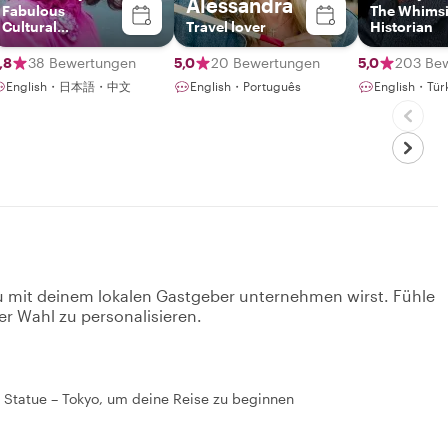
Alessandra
Fabulous
The Whimsi
Cultural
Travel lover
Historian
Ambassador
,8
38 Bewertungen
5,0
20 Bewertungen
5,0
203 Be
English・日本語・中文
English・Português
English・Tür
u mit deinem lokalen Gastgeber unternehmen wirst. Fühle
er Wahl zu personalisieren.
kō Statue – Tokyo, um deine Reise zu beginnen