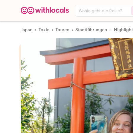
Wohin geht die Reise?
Japan
›
Tokio
›
Touren
›
Stadtführungen
›
Highlight