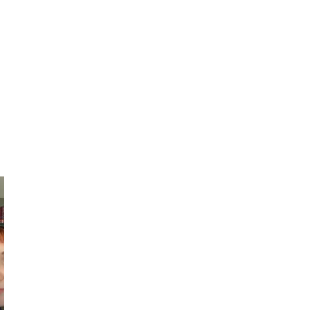
MD Abu
Bakor
Joanne