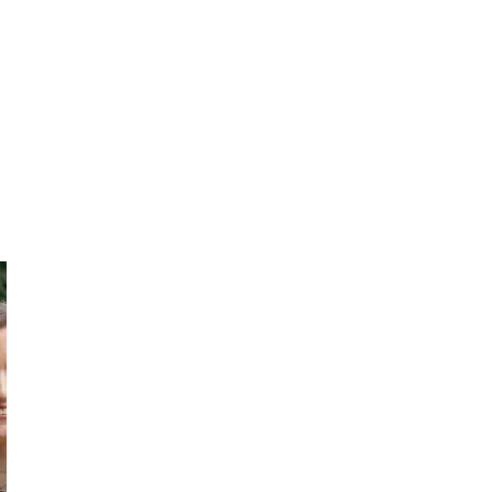
Serena
Roberto
The Smiling