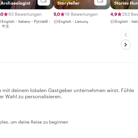
Archaeologist
Storyteller
Stories Hun
,0
93 Bewertungen
5,0
19 Bewertungen
4,9
263 Be
English・Italiano・Русский・
English・Lietuvių
English・Ital
中文
u mit deinem lokalen Gastgeber unternehmen wirst. Fühle
er Wahl zu personalisieren.
aples, um deine Reise zu beginnen