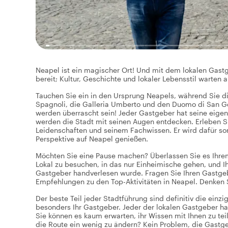
Neapel ist ein magischer Ort! Und mit dem lokalen Gastg
bereit; Kultur, Geschichte und lokaler Lebensstil warten a
Tauchen Sie ein in den Ursprung Neapels, während Sie di
Spagnoli, die Galleria Umberto und den Duomo di San Ge
werden überrascht sein! Jeder Gastgeber hat seine eigen
werden die Stadt mit seinen Augen entdecken. Erleben Si
Leidenschaften und seinem Fachwissen. Er wird dafür sor
Perspektive auf Neapel genießen.
Möchten Sie eine Pause machen? Überlassen Sie es Ihrem
Lokal zu besuchen, in das nur Einheimische gehen, und I
Gastgeber handverlesen wurde. Fragen Sie Ihren Gastgebe
Empfehlungen zu den Top-Aktivitäten in Neapel. Denken 
Der beste Teil jeder Stadtführung sind definitiv die einz
besonders Ihr Gastgeber. Jeder der lokalen Gastgeber ha
Sie können es kaum erwarten, ihr Wissen mit Ihnen zu te
die Route ein wenig zu ändern? Kein Problem, die Gastg