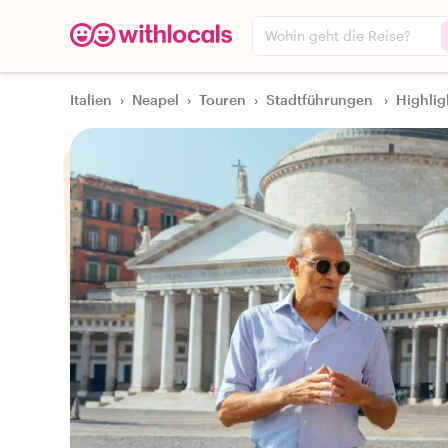
Wohin geht die Reise?
Italien
›
Neapel
›
Touren
›
Stadtführungen
›
Highlig