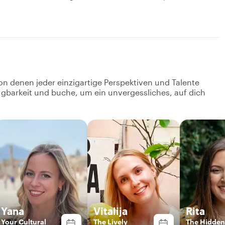
on denen jeder einzigartige Perspektiven und Talente
fügbarkeit und buche, um ein unvergessliches, auf dich
Yana
Vitalija
Rita
Your Cultural
The Lively
The Hidden