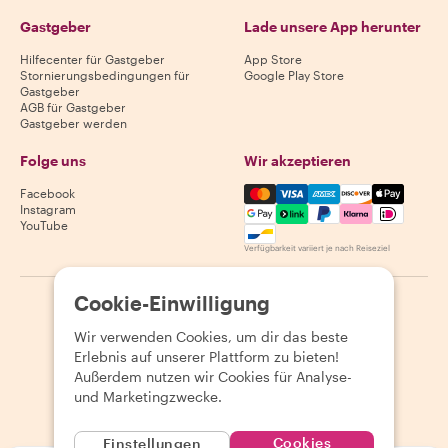
Gastgeber
Lade unsere App herunter
Hilfecenter für Gastgeber
App Store
Stornierungsbedingungen für
Google Play Store
Gastgeber
AGB für Gastgeber
Gastgeber werden
Folge uns
Wir akzeptieren
Mastercard, Visa, Amex, Di
Facebook
Instagram
YouTube
Verfügbarkeit variiert je nach Reiseziel
Cookie-Einwilligung
©
2026
Withlocals.com
|
Datenschutzerklärung
|
Cookies
|
Seitenübersicht
Wir verwenden Cookies, um dir das beste
Erlebnis auf unserer Plattform zu bieten!
Außerdem nutzen wir Cookies für Analyse-
und Marketingzwecke.
Cookies
Einstellungen