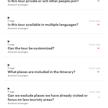
Is this tour private or will other people join?
Antwort anzeigen
Frage
1 year ago
Is this tour available in multiple languages?
Antwort anzeigen
Frage
1 year ago
Can the tour be customized?
Antwort anzeigen
Frage
1 year ago
What places are included in the itinerary?
Antwort anzeigen
Frage
1 year ago
Can we exclude places we have already visited or
focus on less touristy areas?
Antwort anzeigen