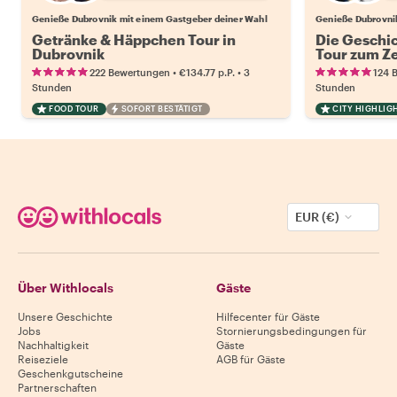
Genieße Dubrovnik mit einem Gastgeber deiner Wahl
Genieße Dubrovni
Getränke & Häppchen Tour in
Die Geschic
Dubrovnik
Tour zum Ze
•
•
222 Bewertungen
€134.77
p.P.
3
124 
Stunden
Stunden
FOOD TOUR
SOFORT BESTÄTIGT
CITY HIGHLIG
EUR (€)
Über Withlocals
Gäste
Unsere Geschichte
Hilfecenter für Gäste
Jobs
Stornierungsbedingungen für
Nachhaltigkeit
Gäste
Reiseziele
AGB für Gäste
Geschenkgutscheine
Partnerschaften