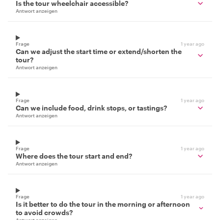
Is the tour wheelchair accessible?
Antwort anzeigen
Frage
1 year ago
Can we adjust the start time or extend/shorten the
tour?
Antwort anzeigen
Frage
1 year ago
Can we include food, drink stops, or tastings?
Antwort anzeigen
Frage
1 year ago
Where does the tour start and end?
Antwort anzeigen
Frage
1 year ago
Is it better to do the tour in the morning or afternoon
to avoid crowds?