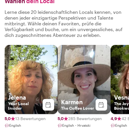
Wählen
dein Local
Lerne diese 20 leidenschaftlichen Locals kennen, von
denen jeder einzigartige Perspektiven und Talente
mitbringt. Wähle deinen Favoriten, prüfe die
Verfügbarkeit und buche, um ein unvergessliches, auf
dich zugeschnittenes Abenteuer zu erleben.
Jelena
Vesn
Karmen
Your Local
The Joy
Insider
The Coffee Lover
Bookw
5,0
13 Bewertungen
5,0
285 Bewertungen
4,9
42 
English
English・Hrvatski
English