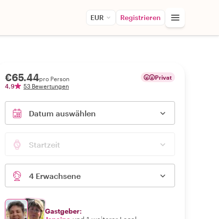
EUR
Registrieren
€65.44
Privat
pro Person
4,9
53 Bewertungen
Datum auswählen
Startzeit
4 Erwachsene
Gastgeber: