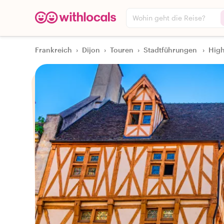
Wohin geht die Reise?
Frankreich
›
Dijon
›
Touren
›
Stadtführungen
›
High