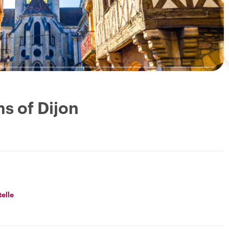
s of Dijon
telle