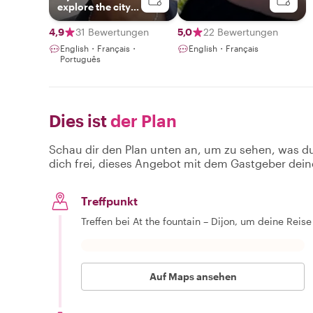
explore the city
with a passionate
guide
4,9
31 Bewertungen
5,0
22 Bewertungen
English・Français・
English・Français
Português
Dies ist
der Plan
Schau dir den Plan unten an, um zu sehen, was d
dich frei, dieses Angebot mit dem Gastgeber dein
Treffpunkt
Treffen bei At the fountain – Dijon, um deine Reis
Auf Maps ansehen