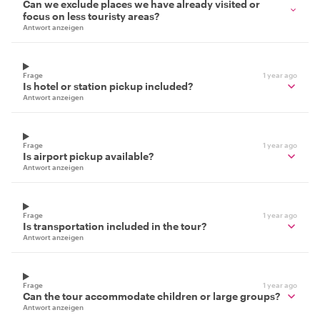
Can we exclude places we have already visited or
focus on less touristy areas?
Antwort anzeigen
Frage
1 year ago
Is hotel or station pickup included?
Antwort anzeigen
Frage
1 year ago
Is airport pickup available?
Antwort anzeigen
Frage
1 year ago
Is transportation included in the tour?
Antwort anzeigen
Frage
1 year ago
Can the tour accommodate children or large groups?
Antwort anzeigen