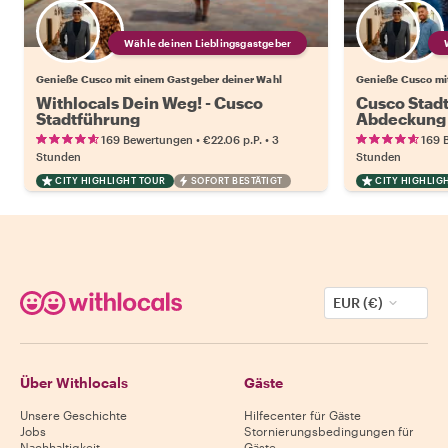
Wähle deinen Lieblingsgastgeber
Genieße Cusco mit einem Gastgeber deiner Wahl
Genieße Cusco mi
Withlocals Dein Weg! - Cusco
Cusco Stadt
Stadtführung
Abdeckung
•
•
169 Bewertungen
€22.06
p.P.
3
169 
Stunden
Stunden
CITY HIGHLIGHT TOUR
SOFORT BESTÄTIGT
CITY HIGHLIG
EUR (€)
Über Withlocals
Gäste
Unsere Geschichte
Hilfecenter für Gäste
Jobs
Stornierungsbedingungen für
Nachhaltigkeit
Gäste