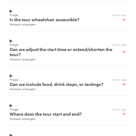
Frage
1 year ago
Is the tour wheelchair accessible?
Antwort anzeigen
Frage
1 year ago
Can we adjust the start time or extend/shorten the
tour?
Antwort anzeigen
Frage
1 year ago
Can we include food, drink stops, or tastings?
Antwort anzeigen
Frage
1 year ago
Where does the tour start and end?
Antwort anzeigen