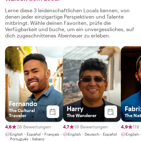
Lerne diese 3 leidenschaftlichen Locals kennen, von
denen jeder einzigartige Perspektiven und Talente
mitbringt. Wähle deinen Favoriten, prüfe die
Verfügbarkeit und buche, um ein unvergessliches, auf
dich zugeschnittenes Abenteuer zu erleben.
Fernando
Harry
Fabri
The Cultural
Traveler
The Wanderer
The Na
4,6
28 Bewertungen
4,7
18 Bewertungen
4,9
116
English・Español・Français・
English・Deutsch・Español
English
Português・Italiano