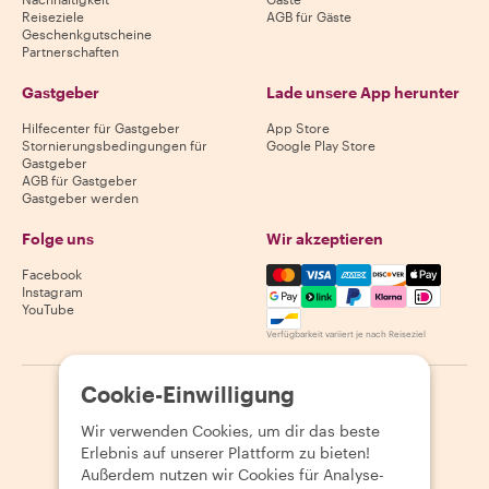
Reiseziele
AGB für Gäste
Geschenkgutscheine
Partnerschaften
Gastgeber
Lade unsere App herunter
Hilfecenter für Gastgeber
App Store
Stornierungsbedingungen für
Google Play Store
Gastgeber
AGB für Gastgeber
Gastgeber werden
Folge uns
Wir akzeptieren
Mastercard, Visa, Amex, Di
Facebook
Instagram
YouTube
Verfügbarkeit variiert je nach Reiseziel
Cookie-Einwilligung
©
2026
Withlocals.com
|
Datenschutzerklärung
|
Cookies
|
Seitenübersicht
Wir verwenden Cookies, um dir das beste
Erlebnis auf unserer Plattform zu bieten!
Außerdem nutzen wir Cookies für Analyse-