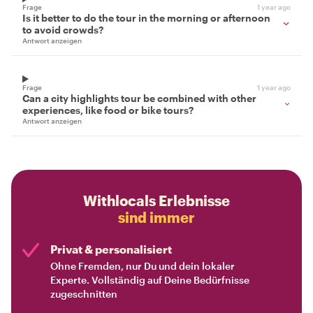
Frage
1 year ago
Is it better to do the tour in the morning or afternoon
to avoid crowds?
Antwort anzeigen
Frage
1 year ago
Can a city highlights tour be combined with other
experiences, like food or bike tours?
Antwort anzeigen
Withlocals Erlebnisse
sind immer
Privat & personalisiert
Ohne Fremden, nur Du und dein lokaler
Experte. Vollständig auf Deine Bedürfnisse
zugeschnitten