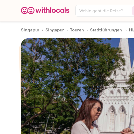
Wohin geht die Reise?
Singapur
›
Singapur
›
Touren
›
Stadtführungen
›
Hi