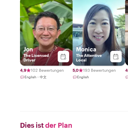
Jon
Monica
The Licensed
The Attentive
Driver
Local
4,9
102 Bewertungen
5,0
193 Bewertungen
4
English・中文
English
Dies ist
der Plan