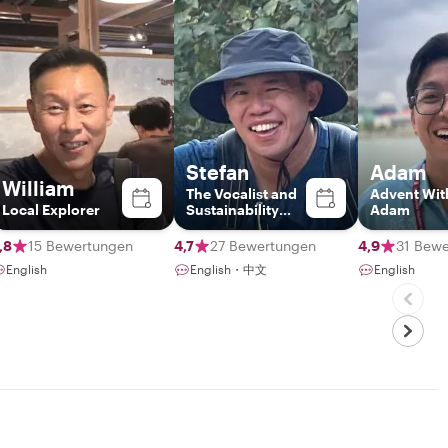
Stefan
Adam
William
The Vocalist and
Advent Wit
Local Explorer
Sustainability
Adam
Advocate
,8
15 Bewertungen
4,7
27 Bewertungen
4,9
31 Bew
English
English・中文
English