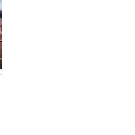
ROY
Ron
h
Your Welcoming
Locally Born &
Local
Bred . Fun loving
host!
ertungen
5,0
20 Bewertungen
4,9
64 Bewertungen
English・中文
English・中文