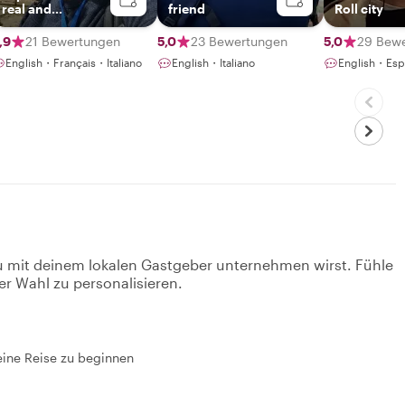
real and
friend
Roll city
authentic Sicily
,9
21 Bewertungen
5,0
23 Bewertungen
5,0
29 Bew
English・Français・Italiano
English・Italiano
English・Espa
u mit deinem lokalen Gastgeber unternehmen wirst. Fühle
er Wahl zu personalisieren.
deine Reise zu beginnen