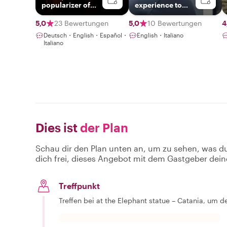
popularizer of
experience to
sicilianity
discover
Catania!!
5,0
23 Bewertungen
5,0
10 Bewertungen
4
Deutsch・English・Español・
English・Italiano
Italiano
Dies ist
der Plan
Schau dir den Plan unten an, um zu sehen, was d
dich frei, dieses Angebot mit dem Gastgeber dein
Treffpunkt
Treffen bei at the Elephant statue – Catania, um 