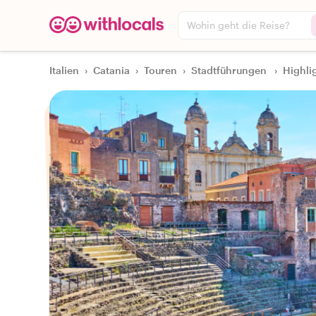
Wohin geht die Reise?
Italien
›
Catania
›
Touren
›
Stadtführungen
›
Highli