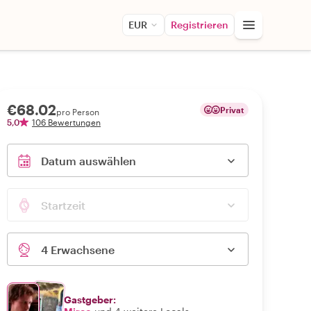
EUR
Registrieren
€68.02
Privat
pro Person
5,0
106 Bewertungen
Datum auswählen
Startzeit
4 Erwachsene
Gastgeber: