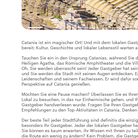
Catania ist ein magischer Ort! Und mit dem lokalen Gast
bereit; Kultur, Geschichte und lokaler Lebensstil warten a
Tauchen Sie ein in den Ursprung Catanias, während Sie d
Heiligen Agatha, das Römische Amphitheater und die Vill
Oh, Sie werden überrascht sein! Jeder Gastgeber hat sein
und Sie werden die Stadt mit seinen Augen entdecken. Er
Leidenschaften und seinem Fachwissen. Er wird dafür sor
Perspektive auf Catania genießen.
Möchten Sie eine Pause machen? Überlassen Sie es Ihrem
Lokal zu besuchen, in das nur Einheimische gehen, und I
Gastgeber handverlesen wurde. Fragen Sie Ihren Gastgebe
Empfehlungen zu den Top-Aktivitäten in Catania. Denken
Der beste Teil jeder Stadtführung sind definitiv die einz
besonders Ihr Gastgeber. Jeder der lokalen Gastgeber ha
Sie können es kaum erwarten, ihr Wissen mit Ihnen zu te
die Route ein wenig zu ändern? Kein Problem, die Gastg