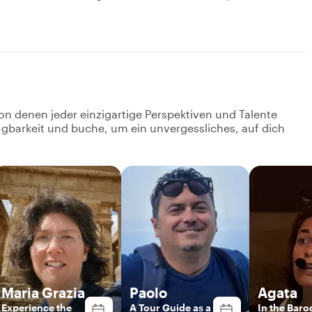
on denen jeder einzigartige Perspektiven und Talente
fügbarkeit und buche, um ein unvergessliches, auf dich
Maria Grazia
Paolo
Agata
Experience the
A Tour Guide as a
In the Baro