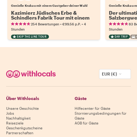
Genieße Krakau mit einem Gastgeber deiner Wahl
Genieße Krakau m
Kazimierz Jüdisches Erbe &
Der ultimat
Schindlers Fabrik Tour mit einem
Salzbergwe
Einheimischen
Auto
•
•
254 Bewertungen
€99.56
p.P.
4
83 B
Stunden
Stunden
SKIP THE LINE TOUR
DAY TRIP
EUR (€)
Über Withlocals
Gäste
Unsere Geschichte
Hilfecenter für Gäste
Jobs
Stornierungsbedingungen für
Nachhaltigkeit
Gäste
Reiseziele
AGB für Gäste
Geschenkgutscheine
Partnerschaften