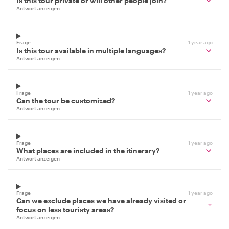
Is this tour private or will other people join?
Antwort anzeigen
Frage
1 year ago
Is this tour available in multiple languages?
Antwort anzeigen
Frage
1 year ago
Can the tour be customized?
Antwort anzeigen
Frage
1 year ago
What places are included in the itinerary?
Antwort anzeigen
Frage
1 year ago
Can we exclude places we have already visited or
focus on less touristy areas?
Antwort anzeigen