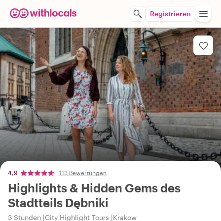
Registrieren
4,9
113 Bewertungen
Highlights & Hidden Gems des
Stadtteils Dębniki
3 Stunden
City Highlight Tours
Krakow