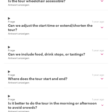
Is the tour wheelchair accessible?
Antwort anzeigen
Frage
1 year ago
Can we adjust the start time or extend/shorten the
tour?
Antwort anzeigen
Frage
1 year ago
Can we include food, drink stops, or tastings?
Antwort anzeigen
Frage
1 year ago
Where does the tour start and end?
Antwort anzeigen
Frage
1 year ago
Is it better to do the tour in the morning or afternoon
to avoid crowds?
Antwort anzeigen