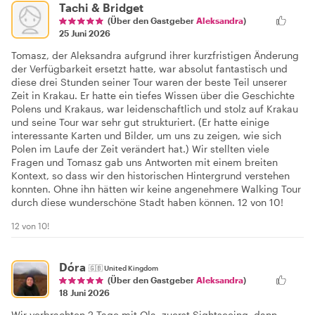
Tachi & Bridget
(Über den Gastgeber
Aleksandra
)
25 Juni 2026
Tomasz, der Aleksandra aufgrund ihrer kurzfristigen Änderung
der Verfügbarkeit ersetzt hatte, war absolut fantastisch und
diese drei Stunden seiner Tour waren der beste Teil unserer
Zeit in Krakau. Er hatte ein tiefes Wissen über die Geschichte
Polens und Krakaus, war leidenschaftlich und stolz auf Krakau
und seine Tour war sehr gut strukturiert. (Er hatte einige
interessante Karten und Bilder, um uns zu zeigen, wie sich
Polen im Laufe der Zeit verändert hat.) Wir stellten viele
Fragen und Tomasz gab uns Antworten mit einem breiten
Kontext, so dass wir den historischen Hintergrund verstehen
konnten. Ohne ihn hätten wir keine angenehmere Walking Tour
durch diese wunderschöne Stadt haben können. 12 von 10!
12 von 10!
Dóra
🇬🇧
United Kingdom
(Über den Gastgeber
Aleksandra
)
18 Juni 2026
Wir verbrachten 2 Tage mit Ola, zuerst Sightseeing, dann