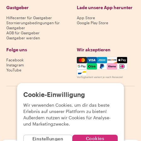
Gastgeber
Lade unsere App herunter
Hilfecenter für Gastgeber
App Store
Stornierungsbedingungen für
Google Play Store
Gastgeber
AGB für Gastgeber
Gastgeber werden
Folge uns
Wir akzeptieren
Mastercard, Visa, Amex, Di
Facebook
Instagram
YouTube
Verfügbarkeit variiert je nach Reiseziel
Cookie-Einwilligung
©
2026
Withlocals.com
|
Datenschutzerklärung
|
Cookies
|
Seitenübersicht
Wir verwenden Cookies, um dir das beste
Erlebnis auf unserer Plattform zu bieten!
Außerdem nutzen wir Cookies für Analyse-
und Marketingzwecke.
Cookies
Einstellungen