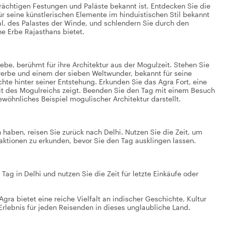
e prächtigen Festungen und Paläste bekannt ist. Entdecken Sie die
r seine künstlerischen Elemente im hinduistischen Stil bekannt
l, des Palastes der Winde, und schlendern Sie durch den
he Erbe Rajasthans bietet.
ebe, berühmt für ihre Architektur aus der Mogulzeit. Stehen Sie
erbe und einem der sieben Weltwunder, bekannt für seine
e hinter seiner Entstehung. Erkunden Sie das Agra Fort, eine
it des Mogulreichs zeigt. Beenden Sie den Tag mit einem Besuch
gewöhnliches Beispiel mogulischer Architektur darstellt.
haben, reisen Sie zurück nach Delhi. Nutzen Sie die Zeit, um
aktionen zu erkunden, bevor Sie den Tag ausklingen lassen.
ag in Delhi und nutzen Sie die Zeit für letzte Einkäufe oder
ra bietet eine reiche Vielfalt an indischer Geschichte, Kultur
 Erlebnis für jeden Reisenden in dieses unglaubliche Land.