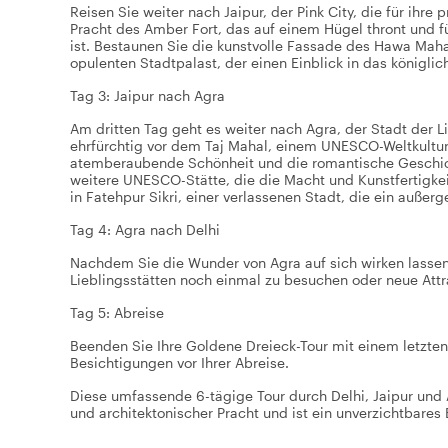
Reisen Sie weiter nach Jaipur, der Pink City, die für ihr
Pracht des Amber Fort, das auf einem Hügel thront und fü
ist. Bestaunen Sie die kunstvolle Fassade des Hawa Maha
opulenten Stadtpalast, der einen Einblick in das königlic
Tag 3: Jaipur nach Agra
Am dritten Tag geht es weiter nach Agra, der Stadt der Li
ehrfürchtig vor dem Taj Mahal, einem UNESCO-Weltkultur
atemberaubende Schönheit und die romantische Geschicht
weitere UNESCO-Stätte, die die Macht und Kunstfertigke
in Fatehpur Sikri, einer verlassenen Stadt, die ein außer
Tag 4: Agra nach Delhi
Nachdem Sie die Wunder von Agra auf sich wirken lassen 
Lieblingsstätten noch einmal zu besuchen oder neue Attr
Tag 5: Abreise
Beenden Sie Ihre Goldene Dreieck-Tour mit einem letzten T
Besichtigungen vor Ihrer Abreise.
Diese umfassende 6-tägige Tour durch Delhi, Jaipur und Ag
und architektonischer Pracht und ist ein unverzichtbares