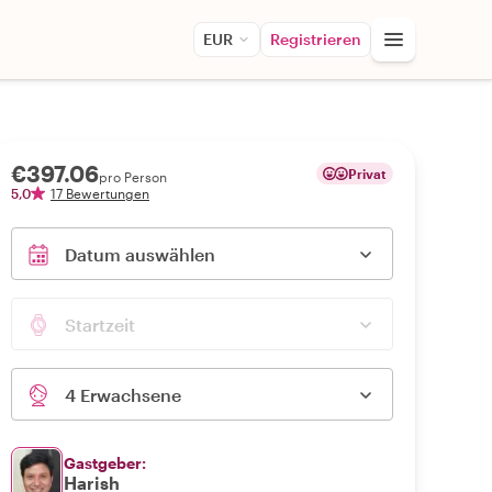
EUR
Registrieren
€397.06
Privat
pro Person
5,0
17 Bewertungen
Datum auswählen
Startzeit
4 Erwachsene
Gastgeber:
Harish