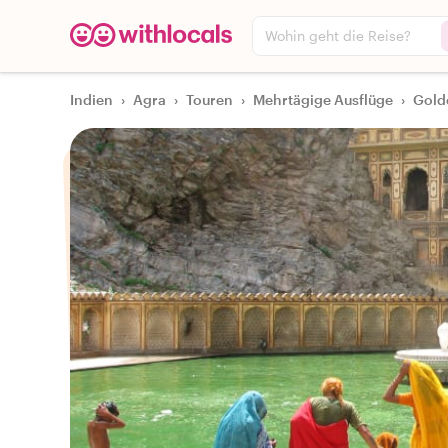
Wohin geht die Reise?
Indien
›
Agra
›
Touren
›
Mehrtägige Ausflüge
›
Gold