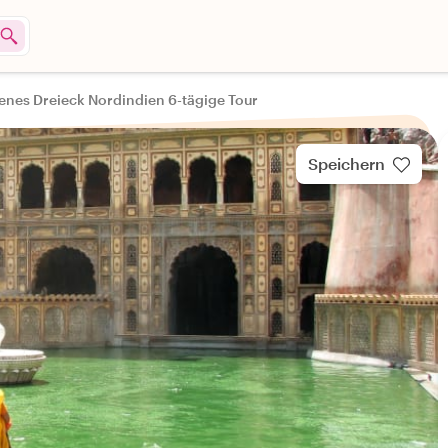
enes Dreieck Nordindien 6-tägige Tour
Speichern