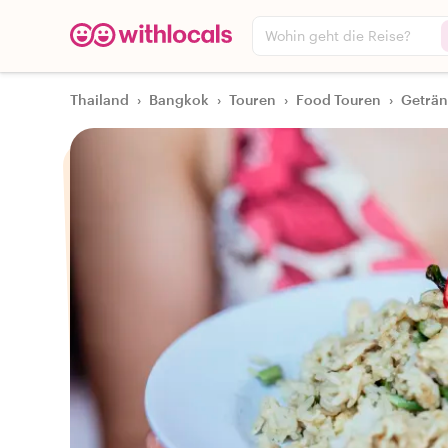
Wohin geht die Reise?
Thailand
›
Bangkok
›
Touren
›
Food Touren
›
Geträn