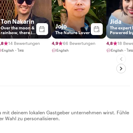
Ton Nakarin
Jida
Jojo
Over the moon &
The expert 
rainbow, there is
The Nature Lover
Powered b
BANGKOK. I meet
vibe
you there.
,8
14 Bewertungen
4,9
66 Bewertungen
4,8
18 Bew
English・ไทย
English
English・ไทย
u mit deinem lokalen Gastgeber unternehmen wirst. Fühle
er Wahl zu personalisieren.