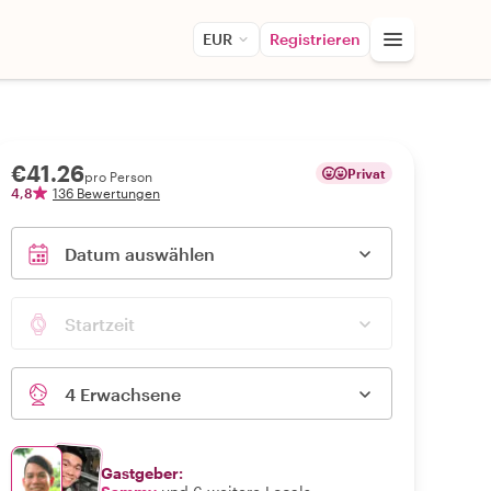
EUR
Registrieren
€41.26
Privat
pro Person
4,8
136 Bewertungen
Datum auswählen
Startzeit
4 Erwachsene
Gastgeber: