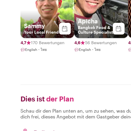
Apicha
Sammy
Bangkok Food &
Your Local Friend
Culture Specialist
4,7
170 Bewertungen
4,6
56 Bewertungen
4
English・ไทย
English・ไทย
Dies ist
der Plan
Schau dir den Plan unten an, um zu sehen, was d
dich frei, dieses Angebot mit dem Gastgeber dein