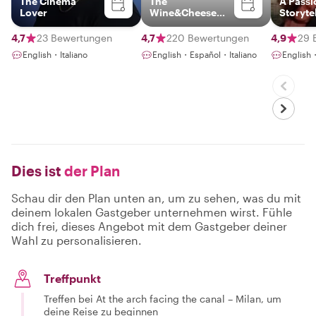
The Cinema
The
A Passi
Lover
Wine&Cheese
Storyte
Expert
Blendin
History
4,7
23 Bewertungen
4,7
220 Bewertungen
4,9
29 
Meanin
English・Italiano
English・Español・Italiano
English
Connec
Dies ist
der Plan
Schau dir den Plan unten an, um zu sehen, was du mit
deinem lokalen Gastgeber unternehmen wirst. Fühle
dich frei, dieses Angebot mit dem Gastgeber deiner
Wahl zu personalisieren.
Treffpunkt
Treffen bei At the arch facing the canal – Milan, um
deine Reise zu beginnen