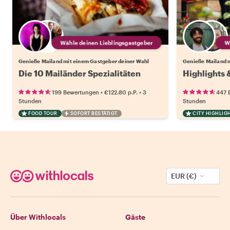
Wähle deinen Lieblingsgastgeber
Genieße Mailand mit einem Gastgeber deiner Wahl
Genieße Mailand 
Die 10 Mailänder Spezialitäten
Highlights 
•
•
199 Bewertungen
€122.80
p.P.
3
447 
Stunden
Stunden
FOOD TOUR
SOFORT BESTÄTIGT
CITY HIGHLIG
EUR (€)
Über Withlocals
Gäste