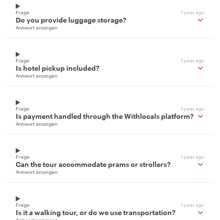
Frage
1 year ago
Do you provide luggage storage?
Antwort anzeigen
Frage
1 year ago
Is hotel pickup included?
Antwort anzeigen
Frage
1 year ago
Is payment handled through the Withlocals platform?
Antwort anzeigen
Frage
1 year ago
Can the tour accommodate prams or strollers?
Antwort anzeigen
Frage
1 year ago
Is it a walking tour, or do we use transportation?