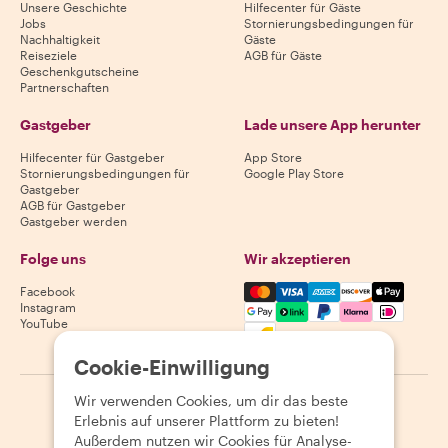
Unsere Geschichte
Hilfecenter für Gäste
Jobs
Stornierungsbedingungen für
Nachhaltigkeit
Gäste
Reiseziele
AGB für Gäste
Geschenkgutscheine
Partnerschaften
Gastgeber
Lade unsere App herunter
Hilfecenter für Gastgeber
App Store
Stornierungsbedingungen für
Google Play Store
Gastgeber
AGB für Gastgeber
Gastgeber werden
Folge uns
Wir akzeptieren
Mastercard, Visa, Amex, Di
Facebook
Instagram
YouTube
Verfügbarkeit variiert je nach Reiseziel
Cookie-Einwilligung
Wir verwenden Cookies, um dir das beste
©
2026
Withlocals.com
|
Datenschutzerklärung
|
Cookies
|
Erlebnis auf unserer Plattform zu bieten!
Seitenübersicht
Außerdem nutzen wir Cookies für Analyse-