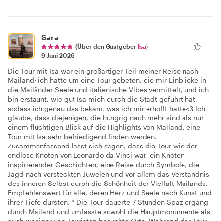
Sara
(Über den Gastgeber
Isa
)
9 Juni 2026
Die Tour mit Isa war ein großartiger Teil meiner Reise nach
Mailand; ich hatte um eine Tour gebeten, die mir Einblicke in
die Mailänder Seele und italienische Vibes vermittelt, und ich
bin erstaunt, wie gut Isa mich durch die Stadt geführt hat,
sodass ich genau das bekam, was ich mir erhofft hatte<3 Ich
glaube, dass diejenigen, die hungrig nach mehr sind als nur
einem flüchtigen Blick auf die Highlights von Mailand, eine
Tour mit Isa sehr befriedigend finden werden.
Zusammenfassend lässt sich sagen, dass die Tour wie der
endlose Knoten von Leonardo da Vinci war; ein Knoten
inspirierender Geschichten, eine Reise durch Symbole, die
Jagd nach versteckten Juwelen und vor allem das Verständnis
des inneren Selbst durch die Schönheit der Vielfalt Mailands.
Empfehlenswert für alle, deren Herz und Seele nach Kunst und
ihrer Tiefe dürsten. * Die Tour dauerte 7 Stunden Spaziergang
durch Mailand und umfasste sowohl die Hauptmonumente als
auch weniger von Touristen besuchte Orte. Während der Tour