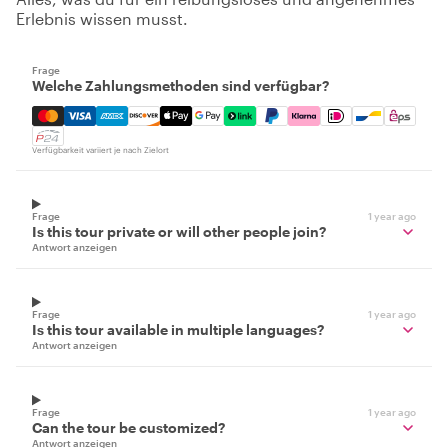
Erlebnis wissen musst.
Frage
Welche Zahlungsmethoden sind verfügbar?
Mastercard, Visa, Amex, Discover, Apple Pay, Google Pay
Verfügbarkeit variiert je nach Zielort
Frage
1 year ago
Is this tour private or will other people join?
Antwort anzeigen
Frage
1 year ago
Is this tour available in multiple languages?
Antwort anzeigen
Frage
1 year ago
Can the tour be customized?
Antwort anzeigen