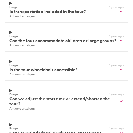
Frage
1 year ago
Is transportation included in the tour?
Antwort anzeigen
Frage
1 year ago
Can the tour accommodate children or large groups?
Antwort anzeigen
Frage
1 year ago
Is the tour wheelchair accessible?
Antwort anzeigen
Frage
1 year ago
Can we adjust the start time or extend/shorten the
tour?
Antwort anzeigen
Frage
1 year ago
Can we include food, drink stops, or tastings?