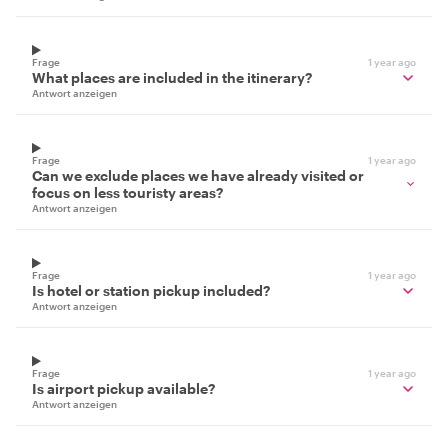
Frage
1 year ago
What places are included in the itinerary?
Antwort anzeigen
Frage
1 year ago
Can we exclude places we have already visited or
focus on less touristy areas?
Antwort anzeigen
Frage
1 year ago
Is hotel or station pickup included?
Antwort anzeigen
Frage
1 year ago
Is airport pickup available?
Antwort anzeigen