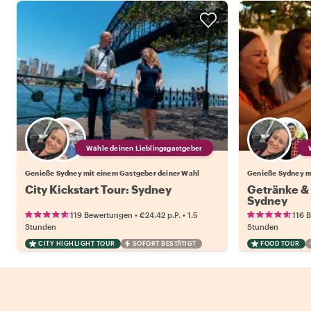
Wähle deinen Lieblingsgastgeber
Genieße Sydney mit einem Gastgeber deiner Wahl
Genieße Sydney m
City Kickstart Tour: Sydney
Getränke &
Sydney
•
•
119 Bewertungen
€24.42
p.P.
1.5
116 
Stunden
Stunden
CITY HIGHLIGHT TOUR
SOFORT BESTÄTIGT
FOOD TOUR