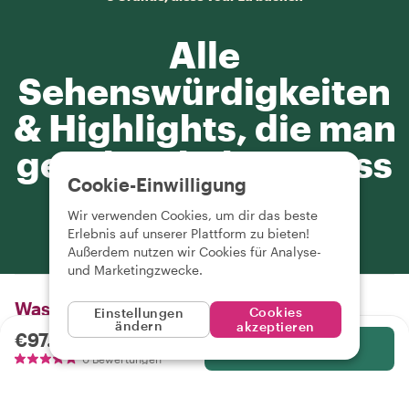
Alle
Sehenswürdigkeiten
& Highlights, die man
gesehen haben muss
Cookie-Einwilligung
Wir verwenden Cookies, um dir das beste
Erlebnis auf unserer Plattform zu bieten!
Außerdem nutzen wir Cookies für Analyse-
und Marketingzwecke.
Was du
das kannst du erwarten
Cookies
Einstellungen
ändern
akzeptieren
€97.43
pro Person
Wählen
0 Bewertungen