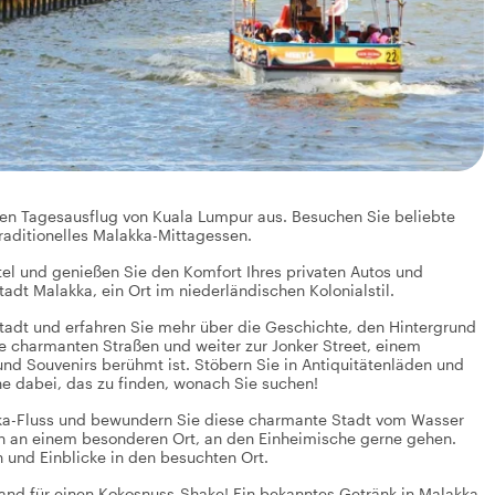
ten Tagesausflug von Kuala Lumpur aus. Besuchen Sie beliebte
traditionelles Malakka-Mittagessen.
tel und genießen Sie den Komfort Ihres privaten Autos und
 Stadt Malakka, ein Ort im niederländischen Kolonialstil.
tadt und erfahren Sie mehr über die Geschichte, den Hintergrund
e charmanten Straßen und weiter zur Jonker Street, einem
und Souvenirs berühmt ist. Stöbern Sie in Antiquitätenläden und
e dabei, das zu finden, wonach Sie suchen!
ka-Fluss und bewundern Sie diese charmante Stadt vom Wasser
sen an einem besonderen Ort, an den Einheimische gerne gehen.
und Einblicke in den besuchten Ort.
rand für einen Kokosnuss-Shake! Ein bekanntes Getränk in Malakka.