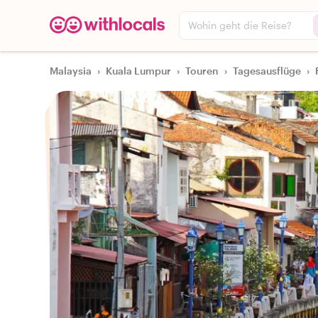
Wohin geht die Reise?
Malaysia
›
Kuala Lumpur
›
Touren
›
Tagesausflüge
›