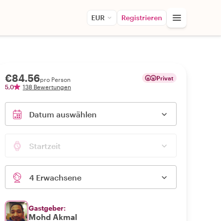
EUR
Registrieren
€84.56
Privat
pro Person
5,0
138 Bewertungen
Datum auswählen
Startzeit
4 Erwachsene
Gastgeber:
Mohd Akmal