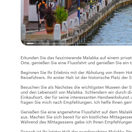
Erkunden Sie das faszinierende Malakka auf einem priva
Orte, genießen Sie eine Flussfahrt und genießen Sie ein 
Beginnen Sie Ihr Erlebnis mit der Abholung von Ihrem Ho
Reiseführers. Ihr erster Halt ist der historische Platz der
Besuchen Sie als Nächstes die wichtigsten Museen der S
und den Lebensstil von Malakka. Schlendern wir durch di
Einkaufsort, der für seine interessanten Handwerkskunst 
fragen Sie mich nach Empfehlungen. Ich helfe Ihnen gern
Genießen Sie eine angenehme Flussfahrt auf dem Malak
aus. Machen Sie sich bereit für ein köstliches Mittages
Während des Mittagessens gebe ich Ihnen Empfehlungen 
Danach ist Ihr letzter Halt der wunderschöne Malakka-St