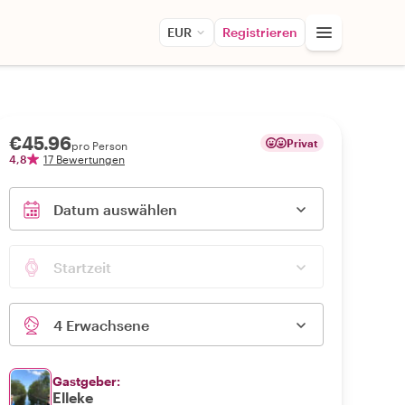
EUR
Registrieren
€45.96
Privat
pro Person
4,8
17 Bewertungen
Datum auswählen
Startzeit
4 Erwachsene
Gastgeber:
Elleke