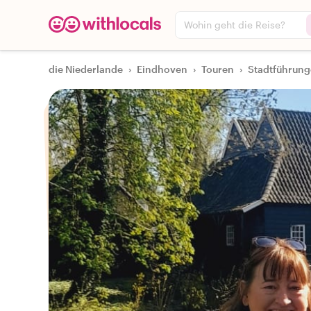
Wohin geht die Reise?
die Niederlande
›
Eindhoven
›
Touren
›
Stadtführun