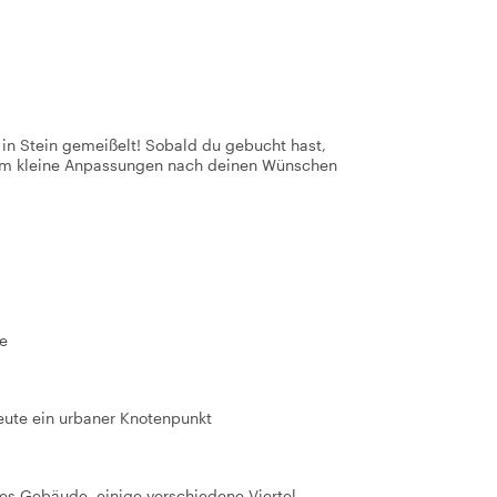
t in Stein gemeißelt! Sobald du gebucht hast,
 um kleine Anpassungen nach deinen Wünschen
be
heute ein urbaner Knotenpunkt
es Gebäude, einige verschiedene Viertel,