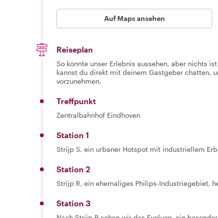
Auf Maps ansehen
Reiseplan
So könnte unser Erlebnis aussehen, aber nichts is
kannst du direkt mit deinem Gastgeber chatten,
vorzunehmen.
Treffpunkt
Zentralbahnhof Eindhoven
Station 1
Strijp S, ein urbaner Hotspot mit industriellem Er
Station 2
Strijp R, ein ehemaliges Philips-Industriegebiet, 
Station 3
Nach Strijp R sehen wir das Evoluon, ein besonder