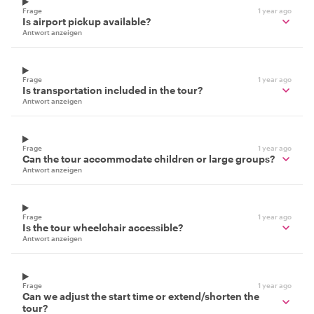
Frage
1 year ago
Is airport pickup available?
Antwort anzeigen
Frage
1 year ago
Is transportation included in the tour?
Antwort anzeigen
Frage
1 year ago
Can the tour accommodate children or large groups?
Antwort anzeigen
Frage
1 year ago
Is the tour wheelchair accessible?
Antwort anzeigen
Frage
1 year ago
Can we adjust the start time or extend/shorten the
tour?