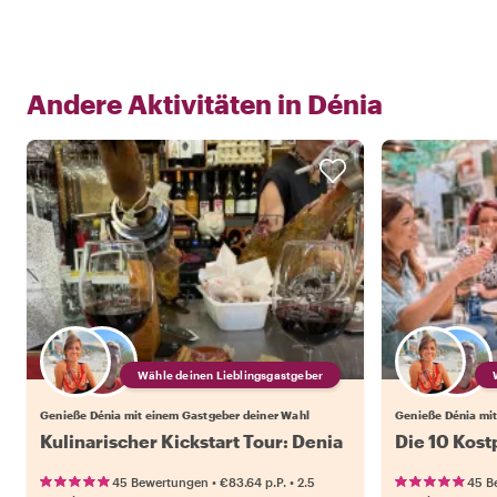
Andere Aktivitäten in
Dénia
Wähle deinen Lieblingsgastgeber
Genieße Dénia mit einem Gastgeber deiner Wahl
Genieße Dénia mit
Kulinarischer Kickstart Tour: Denia
Die 10 Kost
•
•
45 Bewertungen
€83.64
p.P.
2.5
45 B