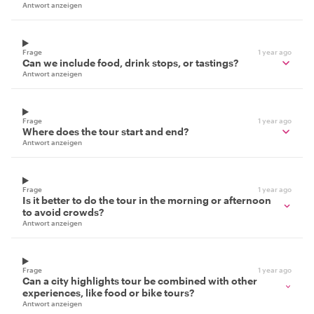
Antwort anzeigen
Frage
1 year ago
Can we include food, drink stops, or tastings?
Antwort anzeigen
Frage
1 year ago
Where does the tour start and end?
Antwort anzeigen
Frage
1 year ago
Is it better to do the tour in the morning or afternoon
to avoid crowds?
Antwort anzeigen
Frage
1 year ago
Can a city highlights tour be combined with other
experiences, like food or bike tours?
Antwort anzeigen