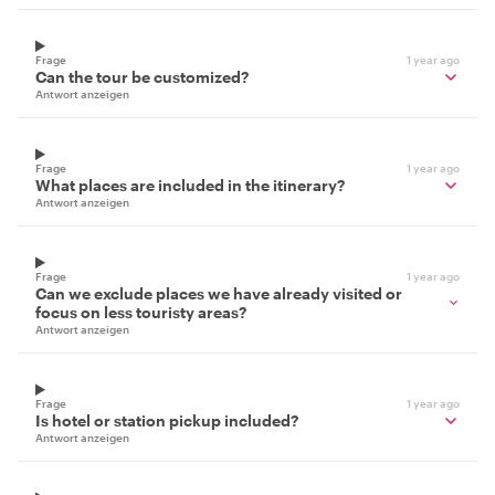
Frage
1 year ago
Can the tour be customized?
Antwort anzeigen
Frage
1 year ago
What places are included in the itinerary?
Antwort anzeigen
Frage
1 year ago
Can we exclude places we have already visited or
focus on less touristy areas?
Antwort anzeigen
Frage
1 year ago
Is hotel or station pickup included?
Antwort anzeigen