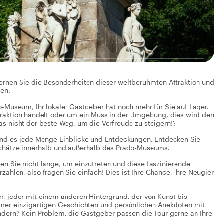
rnen Sie die Besonderheiten dieser weltberühmten Attraktion und
nen.
o-Museum, Ihr lokaler Gastgeber hat noch mehr für Sie auf Lager.
traktion handelt oder um ein Muss in der Umgebung, dies wird den
 nicht der beste Weg, um die Vorfreude zu steigern!?
ind es jede Menge Einblicke und Entdeckungen. Entdecken Sie
 Schätze innerhalb und außerhalb des Prado-Museums.
n Sie nicht lange, um einzutreten und diese faszinierende
erzählen, also fragen Sie einfach! Dies ist Ihre Chance, Ihre Neugier
, jeder mit einem anderen Hintergrund, der von Kunst bis
ihrer einzigartigen Geschichten und persönlichen Anekdoten mit
ändern? Kein Problem, die Gastgeber passen die Tour gerne an Ihre