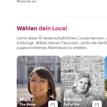
Wünsche an.
Wählen
dein Local
Lerne diese 10 leidenschaftlichen Locals kennen, 
mitbringt. Wähle deinen Favoriten, prüfe die Ver
zugeschnittenes Abenteuer zu erleben.
Majo
Patricia
The Show
Full of life