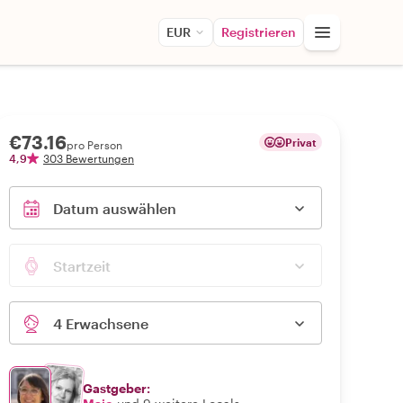
EUR
Registrieren
€73.16
Privat
pro Person
4,9
303 Bewertungen
Datum auswählen
Startzeit
4 Erwachsene
Gastgeber: