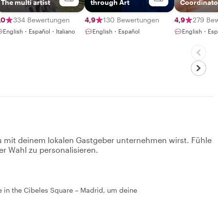
The multi artist
through Art
Coordinato
,0
334 Bewertungen
4,9
130 Bewertungen
4,9
279 Be
English・Español・Italiano
English・Español
English・Esp
u mit deinem lokalen Gastgeber unternehmen wirst. Fühle
er Wahl zu personalisieren.
te in the Cibeles Square – Madrid, um deine