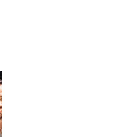
Laura
Govi
The Madrid Art
The Foodie Art