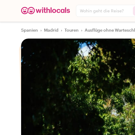
Wohin geht die Reise?
Spanien
›
Madrid
›
Touren
›
Ausflüge ohne Wartesch