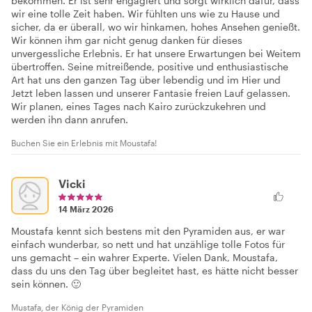
bekommen. Er ist sehr engagiert und sorgt wirklich dafür, dass
wir eine tolle Zeit haben. Wir fühlten uns wie zu Hause und
sicher, da er überall, wo wir hinkamen, hohes Ansehen genießt.
Wir können ihm gar nicht genug danken für dieses
unvergessliche Erlebnis. Er hat unsere Erwartungen bei Weitem
übertroffen. Seine mitreißende, positive und enthusiastische
Art hat uns den ganzen Tag über lebendig und im Hier und
Jetzt leben lassen und unserer Fantasie freien Lauf gelassen.
Wir planen, eines Tages nach Kairo zurückzukehren und
werden ihn dann anrufen.
Buchen Sie ein Erlebnis mit Moustafa!
Vicki
14 März 2026
Moustafa kennt sich bestens mit den Pyramiden aus, er war
einfach wunderbar, so nett und hat unzählige tolle Fotos für
uns gemacht – ein wahrer Experte. Vielen Dank, Moustafa,
dass du uns den Tag über begleitet hast, es hätte nicht besser
sein können. 🙂
Mustafa, der König der Pyramiden