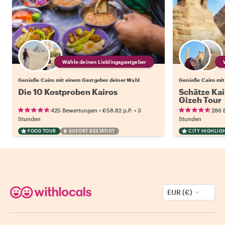
Wähle deinen Lieblingsgastgeber
Genieße Cairo mit einem Gastgeber deiner Wahl
Genieße Cairo mit
Die 10 Kostproben Kairos
Schätze Kai
Gizeh Tour
•
•
425 Bewertungen
€58.82
p.P.
3
286 
Stunden
Stunden
FOOD TOUR
SOFORT BESTÄTIGT
CITY HIGHLIG
EUR (€)