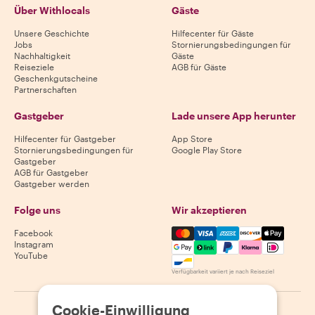
Über Withlocals
Gäste
Unsere Geschichte
Hilfecenter für Gäste
Jobs
Stornierungsbedingungen für
Nachhaltigkeit
Gäste
Reiseziele
AGB für Gäste
Geschenkgutscheine
Partnerschaften
Gastgeber
Lade unsere App herunter
Hilfecenter für Gastgeber
App Store
Stornierungsbedingungen für
Google Play Store
Gastgeber
AGB für Gastgeber
Gastgeber werden
Folge uns
Wir akzeptieren
Mastercard, Visa, Amex, Di
Facebook
Instagram
YouTube
Verfügbarkeit variiert je nach Reiseziel
Cookie-Einwilligung