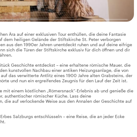
hen Ära auf einer exklusiven Tour enthüllen, die deine Fantasie
uf dem heiligen Gelände der Stiftskirche St. Peter verborgen
en aus den 1990er Jahren unentdeckt ruhen und auf deine eifrige
 sich die Türen der Stiftskirche exklusiv für dich öffnen und dir
ähren.
 Stück Geschichte entdeckst – eine erhaltene römische Mauer, die
den kunstvollen Nachbau einer antiken Heizungsanlage, die von
auf das verwitterte Antlitz eines 1900 Jahre alten Grabsteins, der
te und nun ein ergreifendes Zeugnis für den Lauf der Zeit ist.
se mit einem köstlichen „Römersnack“-Erlebnis ab und genieße die
er, authentischer römischer Küche. Lass deine
 die auf verlockende Weise aus den Annalen der Geschichte auf
rbes Salzburgs entschlüsseln – eine Reise, die an jeder Ecke
ht.