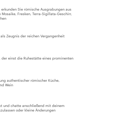
und erkunden Sie römische Ausgrabungen aus
Mosaike, Fresken, Terra-Sigillata-Geschirr,
ehen
 als Zeugnis der reichen Vergangenheit
 der einst die Ruhestätte eines prominenten
tung authentischer römischer Küche,
und Wein
kt und chatte anschließend mit deinem
szulassen oder kleine Änderungen