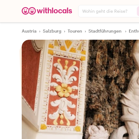
Wohin geht die Reise?
Austria
›
Salzburg
›
Touren
›
Stadtführungen
›
Enth