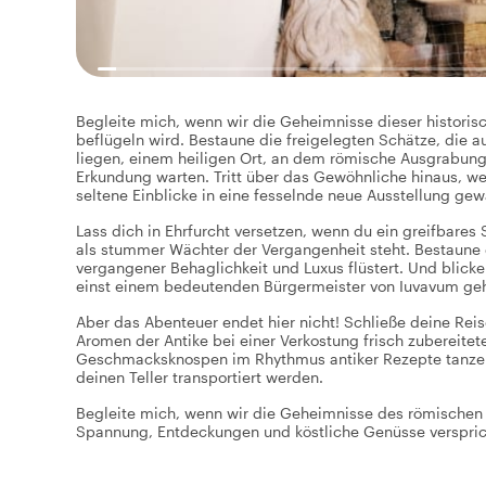
Begleite mich, wenn wir die Geheimnisse dieser historisc
beflügeln wird. Bestaune die freigelegten Schätze, die a
liegen, einem heiligen Ort, an dem römische Ausgrabung
Erkundung warten. Tritt über das Gewöhnliche hinaus, wenn
seltene Einblicke in eine fesselnde neue Ausstellung gew
Lass dich in Ehrfurcht versetzen, wenn du ein greifbares
als stummer Wächter der Vergangenheit steht. Bestaune 
vergangener Behaglichkeit und Luxus flüstert. Und blicke 
einst einem bedeutenden Bürgermeister von Iuvavum gehör
Aber das Abenteuer endet hier nicht! Schließe deine Rei
Aromen der Antike bei einer Verkostung frisch zubereitet
Geschmacksknospen im Rhythmus antiker Rezepte tanzen,
deinen Teller transportiert werden.
Begleite mich, wenn wir die Geheimnisse des römischen E
Spannung, Entdeckungen und köstliche Genüsse verspric