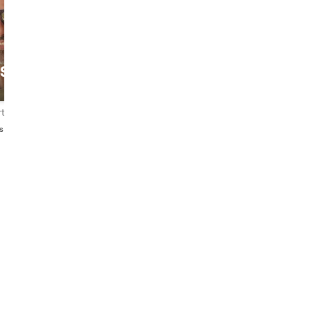
SSAN
rtungen
nglish・Hindi