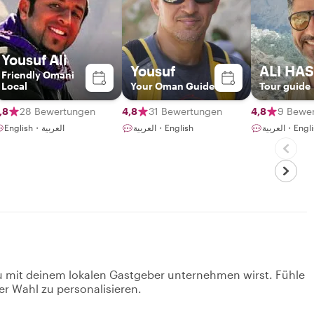
Yousuf Ali
Yousuf
ALI HA
Friendly Omani
Local
Your Oman Guide
Tour guide
,8
28 Bewertungen
4,8
31 Bewertungen
4,8
9 Bewe
العربية・E
العربية・English
English・العربية
u mit deinem lokalen Gastgeber unternehmen wirst. Fühle
er Wahl zu personalisieren.