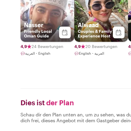
Nasser
Alwaad
Friendly Local
Couples & Family
Oman Guide
Experience Host
4,9
24 Bewertungen
4,9
20 Bewertungen
4
English・العربية
العربية・English
Dies ist
der Plan
Schau dir den Plan unten an, um zu sehen, was d
dich frei, dieses Angebot mit dem Gastgeber dein