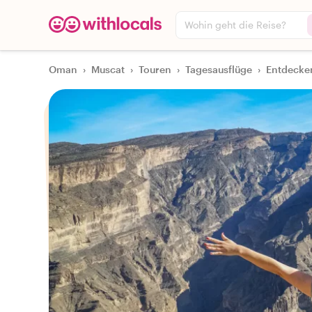
Wohin geht die Reise?
Oman
›
Muscat
›
Touren
›
Tagesausflüge
›
Entdecken