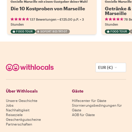
Genieße Marseille mit einem Gastgeber deiner Wahl
Genieße Marseille
Die 10 Kostproben von Marseille
Getränke &
Marseille
•
•
137 Bewertungen
€125.00
p.P.
3
78 B
Stunden
Stunden
FOOD TOUR
SOFORT BESTÄTIGT
FOOD TOUR
EUR (€)
Über Withlocals
Gäste
Unsere Geschichte
Hilfecenter für Gäste
Jobs
Stornierungsbedingungen für
Nachhaltigkeit
Gäste
Reiseziele
AGB für Gäste
Geschenkgutscheine
Partnerschaften