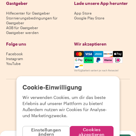
Gastgeber
Lade unsere App herunter
Hilfecenter für Gastgeber
App Store
Stornierungsbedingungen für
Google Play Store
Gastgeber
AGB für Gastgeber
Gastgeber werden
Folge uns
Wir akzeptieren
Mastercard, Visa, Amex, Di
Facebook
Instagram
YouTube
Verfügbarkeit variiert je nach Reiseziel
Cookie-Einwilligung
©
2026
Withlocals.com
|
Datenschutzerklärung
|
Cookies
|
Seitenübersicht
Wir verwenden Cookies, um dir das beste
Erlebnis auf unserer Plattform zu bieten!
Außerdem nutzen wir Cookies für Analyse-
und Marketingzwecke.
Cookies
Einstellungen
ändern
akzeptieren