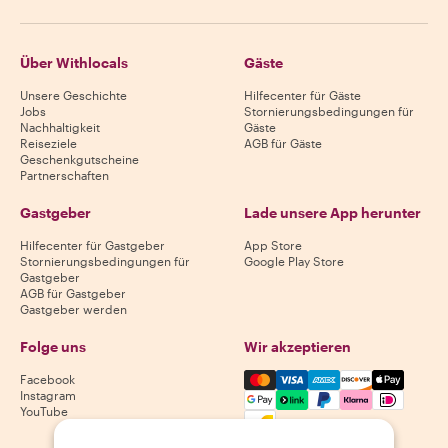
Über Withlocals
Gäste
Unsere Geschichte
Hilfecenter für Gäste
Jobs
Stornierungsbedingungen für
Nachhaltigkeit
Gäste
Reiseziele
AGB für Gäste
Geschenkgutscheine
Partnerschaften
Gastgeber
Lade unsere App herunter
Hilfecenter für Gastgeber
App Store
Stornierungsbedingungen für
Google Play Store
Gastgeber
AGB für Gastgeber
Gastgeber werden
Folge uns
Wir akzeptieren
Mastercard, Visa, Amex, Di
Facebook
Instagram
YouTube
Verfügbarkeit variiert je nach Reiseziel