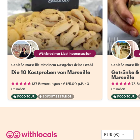
Wähle deinen Lieblingsgastgeber
Genieße Marseille mit einem Gastgeber deiner Wahl
Genieße Marseille
Die 10 Kostproben von Marseille
Getränke &
Marseille
•
•
137 Bewertungen
€125.00
p.P.
3
78 B
Stunden
Stunden
FOOD TOUR
SOFORT BESTÄTIGT
FOOD TOUR
EUR (€)