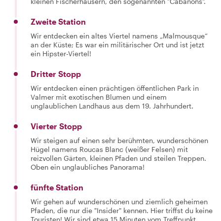
kleinen Fischerhäusern, den sogenannten "Cabanons".
Zweite Station
Wir entdecken ein altes Viertel namens „Malmousque“
an der Küste; Es war ein militärischer Ort und ist jetzt
ein Hipster-Viertel!
Dritter Stopp
Wir entdecken einen prächtigen öffentlichen Park in
Valmer mit exotischen Blumen und einem
unglaublichen Landhaus aus dem 19. Jahrhundert.
Vierter Stopp
Wir steigen auf einen sehr berühmten, wunderschönen
Hügel namens Roucas Blanc (weißer Felsen) mit
reizvollen Gärten, kleinen Pfaden und steilen Treppen.
Oben ein unglaubliches Panorama!
fünfte Station
Wir gehen auf wunderschönen und ziemlich geheimen
Pfaden, die nur die "Insider" kennen. Hier triffst du keine
Touristen! Wir sind etwa 15 Minuten vom Treffpunkt