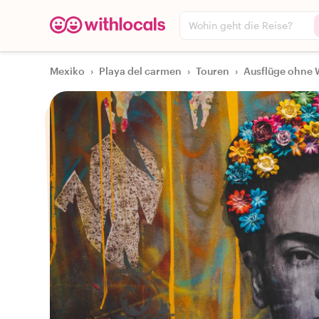
Wohin geht die Reise?
Mexiko
›
Playa del carmen
›
Touren
›
Ausflüge ohne 