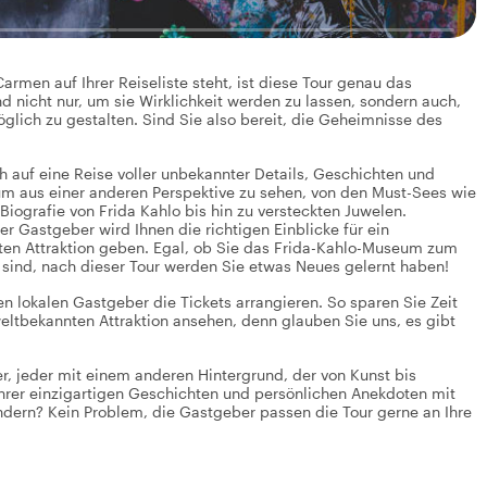
rmen auf Ihrer Reiseliste steht, ist diese Tour genau das
 nicht nur, um sie Wirklichkeit werden zu lassen, sondern auch,
glich zu gestalten. Sind Sie also bereit, die Geheimnisse des
 auf eine Reise voller unbekannter Details, Geschichten und
um aus einer anderen Perspektive zu sehen, von den Must-Sees wie
ografie von Frida Kahlo bis hin zu versteckten Juwelen.
r Gastgeber wird Ihnen die richtigen Einblicke für ein
mten Attraktion geben. Egal, ob Sie das Frida-Kahlo-Museum zum
 sind, nach dieser Tour werden Sie etwas Neues gelernt haben!
n lokalen Gastgeber die Tickets arrangieren. So sparen Sie Zeit
weltbekannten Attraktion ansehen, denn glauben Sie uns, es gibt
, jeder mit einem anderen Hintergrund, der von Kunst bis
ihrer einzigartigen Geschichten und persönlichen Anekdoten mit
ändern? Kein Problem, die Gastgeber passen die Tour gerne an Ihre