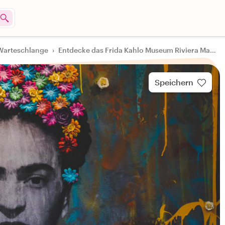
Warteschlange
›
Entdecke das Frida Kahlo Museum Riviera Maya mit einem lokalen Guide
Speichern