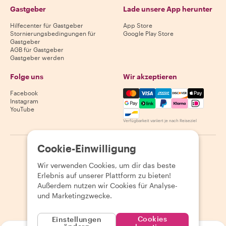
Gastgeber
Lade unsere App herunter
Hilfecenter für Gastgeber
App Store
Stornierungsbedingungen für
Google Play Store
Gastgeber
AGB für Gastgeber
Gastgeber werden
Folge uns
Wir akzeptieren
Mastercard, Visa, Amex, Di
Facebook
Instagram
YouTube
Verfügbarkeit variiert je nach Reiseziel
Cookie-Einwilligung
©
2026
Withlocals.com
|
Datenschutzerklärung
|
Cookies
|
Seitenübersicht
Wir verwenden Cookies, um dir das beste
Erlebnis auf unserer Plattform zu bieten!
Außerdem nutzen wir Cookies für Analyse-
und Marketingzwecke.
Cookies
Einstellungen