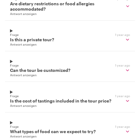
Are dietary restrictions or food allergies
accommodated?
Antwort anzeigen
Frage
1 year ago
Is this a private tour?
Antwort anzeigen
Frage
1 year ago
Can the tour be customized?
Antwort anzeigen
Frage
1 year ago
Is the cost of tastings included in the tour price?
Antwort anzeigen
Frage
1 year ago
What types of food can we expect to try?
Antwort anzeigen