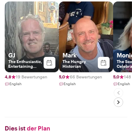
GJ
Mark
Moni
The Enthusiastic,
The Hungry
The Sco
Entertaining
Historian
Celebr
Local
4,8
19 Bewertungen
5,0
66 Bewertungen
5,0
148
English
English
English
Dies ist
der Plan