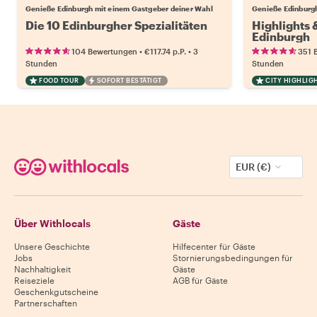
Genieße Edinburgh mit einem Gastgeber deiner Wahl
Genieße Edinburgh
Die 10 Edinburgher Spezialitäten
Highlights
Edinburgh
•
•
104 Bewertungen
€117.74
p.P.
3
351 
Stunden
Stunden
FOOD TOUR
SOFORT BESTÄTIGT
CITY HIGHLIG
EUR (€)
Über Withlocals
Gäste
Unsere Geschichte
Hilfecenter für Gäste
Jobs
Stornierungsbedingungen für
Nachhaltigkeit
Gäste
Reiseziele
AGB für Gäste
Geschenkgutscheine
Partnerschaften