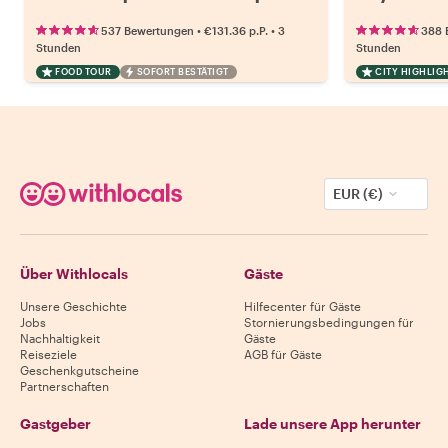
•
•
537 Bewertungen
€131.36
p.P.
3
388 
Stunden
Stunden
FOOD TOUR
SOFORT BESTÄTIGT
CITY HIGHLIG
EUR (€)
Über Withlocals
Gäste
Unsere Geschichte
Hilfecenter für Gäste
Jobs
Stornierungsbedingungen für
Nachhaltigkeit
Gäste
Reiseziele
AGB für Gäste
Geschenkgutscheine
Partnerschaften
Gastgeber
Lade unsere App herunter