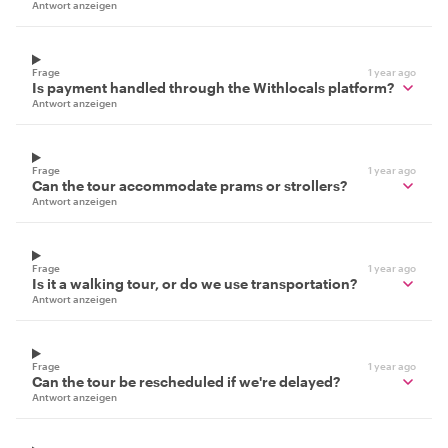
Antwort anzeigen
Frage
1 year ago
Is payment handled through the Withlocals platform?
Antwort anzeigen
Frage
1 year ago
Can the tour accommodate prams or strollers?
Antwort anzeigen
Frage
1 year ago
Is it a walking tour, or do we use transportation?
Antwort anzeigen
Frage
1 year ago
Can the tour be rescheduled if we're delayed?
Antwort anzeigen