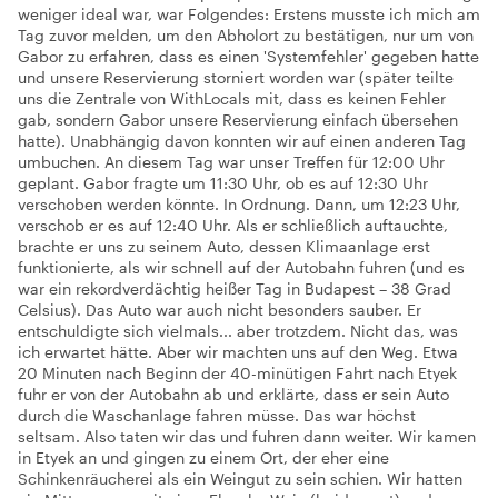
weniger ideal war, war Folgendes: Erstens musste ich mich am
Tag zuvor melden, um den Abholort zu bestätigen, nur um von
Gabor zu erfahren, dass es einen 'Systemfehler' gegeben hatte
und unsere Reservierung storniert worden war (später teilte
uns die Zentrale von WithLocals mit, dass es keinen Fehler
gab, sondern Gabor unsere Reservierung einfach übersehen
hatte). Unabhängig davon konnten wir auf einen anderen Tag
umbuchen. An diesem Tag war unser Treffen für 12:00 Uhr
geplant. Gabor fragte um 11:30 Uhr, ob es auf 12:30 Uhr
verschoben werden könnte. In Ordnung. Dann, um 12:23 Uhr,
verschob er es auf 12:40 Uhr. Als er schließlich auftauchte,
brachte er uns zu seinem Auto, dessen Klimaanlage erst
funktionierte, als wir schnell auf der Autobahn fuhren (und es
war ein rekordverdächtig heißer Tag in Budapest – 38 Grad
Celsius). Das Auto war auch nicht besonders sauber. Er
entschuldigte sich vielmals... aber trotzdem. Nicht das, was
ich erwartet hätte. Aber wir machten uns auf den Weg. Etwa
20 Minuten nach Beginn der 40-minütigen Fahrt nach Etyek
fuhr er von der Autobahn ab und erklärte, dass er sein Auto
durch die Waschanlage fahren müsse. Das war höchst
seltsam. Also taten wir das und fuhren dann weiter. Wir kamen
in Etyek an und gingen zu einem Ort, der eher eine
Schinkenräucherei als ein Weingut zu sein schien. Wir hatten