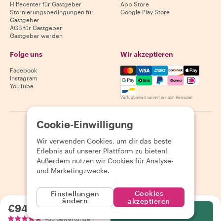
Hilfecenter für Gastgeber
App Store
Stornierungsbedingungen für
Google Play Store
Gastgeber
AGB für Gastgeber
Gastgeber werden
Folge uns
Wir akzeptieren
Mastercard, Visa, Amex, Di
Facebook
Instagram
YouTube
Verfügbarkeit variiert je nach Reiseziel
Cookie-Einwilligung
©
2026
Withlocals.com
|
Datenschutzerklärung
|
Cookies
|
Seitenübersicht
Wir verwenden Cookies, um dir das beste
Erlebnis auf unserer Plattform zu bieten!
Außerdem nutzen wir Cookies für Analyse-
und Marketingzwecke.
Cookies
Einstellungen
ändern
akzeptieren
€94.12
pro Person
Wählen
433 Bewertungen