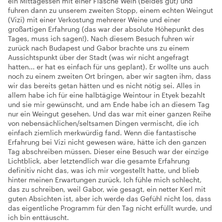
ein Mittagessen mit einer Flasche Wein (beides gut) und
fuhren dann zu unserem zweiten Stopp, einem echten Weingut
(Vizi) mit einer Verkostung mehrerer Weine und einer
großartigen Erfahrung (das war der absolute Höhepunkt des
Tages, muss ich sagen!). Nach diesem Besuch fuhren wir
zurück nach Budapest und Gabor brachte uns zu einem
Aussichtspunkt über der Stadt (was wir nicht angefragt
hatten... er hat es einfach für uns geplant). Er wollte uns auch
noch zu einem zweiten Ort bringen, aber wir sagten ihm, dass
wir das bereits getan hätten und es nicht nötig sei. Alles in
allem habe ich für eine halbtägige Weintour in Etyek bezahlt
und sie mir gewünscht, und am Ende habe ich an diesem Tag
nur ein Weingut gesehen. Und das war mit einer ganzen Reihe
von nebensächlichen/seltsamen Dingen vermischt, die ich
einfach ziemlich merkwürdig fand. Wenn die fantastische
Erfahrung bei Vizi nicht gewesen wäre, hätte ich den ganzen
Tag abschreiben müssen. Dieser eine Besuch war der einzige
Lichtblick, aber letztendlich war die gesamte Erfahrung
definitiv nicht das, was ich mir vorgestellt hatte, und blieb
hinter meinen Erwartungen zurück. Ich fühle mich schlecht,
das zu schreiben, weil Gabor, wie gesagt, ein netter Kerl mit
guten Absichten ist, aber ich werde das Gefühl nicht los, dass
das eigentliche Programm für den Tag nicht erfüllt wurde, und
ich bin enttäuscht.