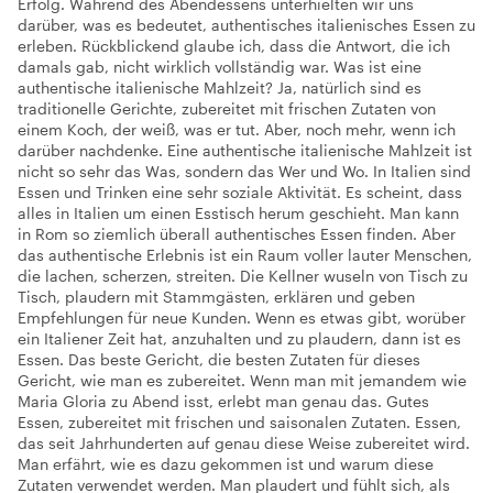
Erfolg. Während des Abendessens unterhielten wir uns
darüber, was es bedeutet, authentisches italienisches Essen zu
erleben. Rückblickend glaube ich, dass die Antwort, die ich
damals gab, nicht wirklich vollständig war. Was ist eine
authentische italienische Mahlzeit? Ja, natürlich sind es
traditionelle Gerichte, zubereitet mit frischen Zutaten von
einem Koch, der weiß, was er tut. Aber, noch mehr, wenn ich
darüber nachdenke. Eine authentische italienische Mahlzeit ist
nicht so sehr das Was, sondern das Wer und Wo. In Italien sind
Essen und Trinken eine sehr soziale Aktivität. Es scheint, dass
alles in Italien um einen Esstisch herum geschieht. Man kann
in Rom so ziemlich überall authentisches Essen finden. Aber
das authentische Erlebnis ist ein Raum voller lauter Menschen,
die lachen, scherzen, streiten. Die Kellner wuseln von Tisch zu
Tisch, plaudern mit Stammgästen, erklären und geben
Empfehlungen für neue Kunden. Wenn es etwas gibt, worüber
ein Italiener Zeit hat, anzuhalten und zu plaudern, dann ist es
Essen. Das beste Gericht, die besten Zutaten für dieses
Gericht, wie man es zubereitet. Wenn man mit jemandem wie
Maria Gloria zu Abend isst, erlebt man genau das. Gutes
Essen, zubereitet mit frischen und saisonalen Zutaten. Essen,
das seit Jahrhunderten auf genau diese Weise zubereitet wird.
Man erfährt, wie es dazu gekommen ist und warum diese
Zutaten verwendet werden. Man plaudert und fühlt sich, als