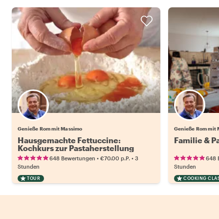
Genieße Rom mit Massimo
Genieße Rom mit
Hausgemachte Fettuccine:
Familie & P
Kochkurs zur Pastaherstellung
•
•
648 Bewertungen
€70.00
p.P.
3
648 
Stunden
Stunden
TOUR
COOKING CLA