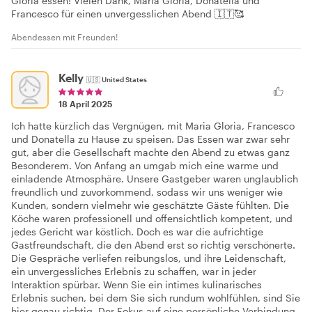
Gloria essen! Vielen Dank, Maria Gloria, Donatella und
Francesco für einen unvergesslichen Abend 🇮🇹🥰
Abendessen mit Freunden!
Kelly
🇺🇸
United States
18 April 2025
Ich hatte kürzlich das Vergnügen, mit Maria Gloria, Francesco
und Donatella zu Hause zu speisen. Das Essen war zwar sehr
gut, aber die Gesellschaft machte den Abend zu etwas ganz
Besonderem. Von Anfang an umgab mich eine warme und
einladende Atmosphäre. Unsere Gastgeber waren unglaublich
freundlich und zuvorkommend, sodass wir uns weniger wie
Kunden, sondern vielmehr wie geschätzte Gäste fühlten. Die
Köche waren professionell und offensichtlich kompetent, und
jedes Gericht war köstlich. Doch es war die aufrichtige
Gastfreundschaft, die den Abend erst so richtig verschönerte.
Die Gespräche verliefen reibungslos, und ihre Leidenschaft,
ein unvergessliches Erlebnis zu schaffen, war in jeder
Interaktion spürbar. Wenn Sie ein intimes kulinarisches
Erlebnis suchen, bei dem Sie sich rundum wohlfühlen, sind Sie
hier genau richtig. Der Fokus auf eine persönliche Verbindung,