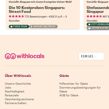
Genieße Singapur mit einem Gastgeber deiner Wahl
Genieße Singapur 
Die 10 Kostproben Singapurs:
Umfassende
Street Food
Singapur
•
•
772 Bewertungen
€65.11
p.P.
3
467 
Stunden
Stunden
CITY HIGHLIG
FOOD TOUR
SOFORT BESTÄTIGT
ÖFFENTLICHE
SOFORT BESTÄT
EUR (€)
Über Withlocals
Gäste
Unsere Geschichte
Hilfecenter für Gäste
Jobs
Stornierungsbedingungen für
Nachhaltigkeit
Gäste
Reiseziele
AGB für Gäste
Geschenkgutscheine
Partnerschaften