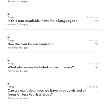
Antwort anzeigen
Frage
1 year ago
Is this tour available in multiple languages?
Antwort anzeigen
Frage
1 year ago
Can the tour be customized?
Antwort anzeigen
Frage
1 year ago
What places are included in the itinerary?
Antwort anzeigen
Frage
1 year ago
Can we exclude places we have already visited or
focus on less touristy areas?
Antwort anzeigen