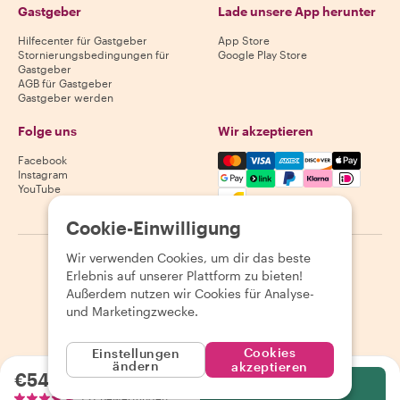
Gastgeber
Lade unsere App herunter
Hilfecenter für Gastgeber
App Store
Stornierungsbedingungen für
Google Play Store
Gastgeber
AGB für Gastgeber
Gastgeber werden
Folge uns
Wir akzeptieren
Mastercard, Visa, Amex, Di
Facebook
Instagram
YouTube
Verfügbarkeit variiert je nach Reiseziel
Cookie-Einwilligung
Wir verwenden Cookies, um dir das beste
©
2026
Withlocals.com
|
Datenschutzerklärung
|
Cookies
|
Erlebnis auf unserer Plattform zu bieten!
Seitenübersicht
Außerdem nutzen wir Cookies für Analyse-
und Marketingzwecke.
Cookies
Einstellungen
ändern
akzeptieren
€54.14
pro Person
Wählen
132 Bewertungen