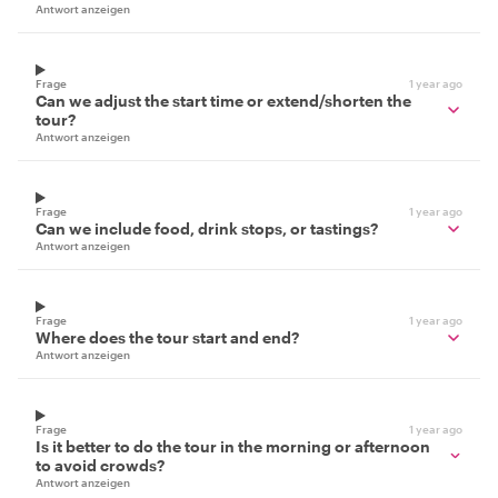
Antwort anzeigen
Frage
1 year ago
Can we adjust the start time or extend/shorten the
tour?
Antwort anzeigen
Frage
1 year ago
Can we include food, drink stops, or tastings?
Antwort anzeigen
Frage
1 year ago
Where does the tour start and end?
Antwort anzeigen
Frage
1 year ago
Is it better to do the tour in the morning or afternoon
to avoid crowds?
Antwort anzeigen