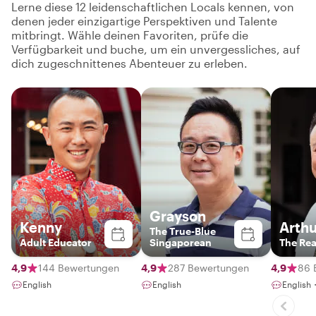
Lerne diese 12 leidenschaftlichen Locals kennen, von
denen jeder einzigartige Perspektiven und Talente
mitbringt. Wähle deinen Favoriten, prüfe die
Verfügbarkeit und buche, um ein unvergessliches, auf
dich zugeschnittenes Abenteuer zu erleben.
Grayson
Kenny
Arthu
The True-Blue
Adult Educator
Singaporean
The Rea
4,9
144 Bewertungen
4,9
287 Bewertungen
4,9
86 
English
English
Englis