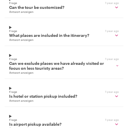
Frage
1 year ago
Can the tour be customized?
Antwort anzeigen
Frage
1 year ago
What places are included in the itinerary?
Antwort anzeigen
Frage
1 year ago
Can we exclude places we have already visited or
focus on less touristy areas?
Antwort anzeigen
Frage
1 year ago
Is hotel or station pickup included?
Antwort anzeigen
Frage
1 year ago
Is airport pickup available?