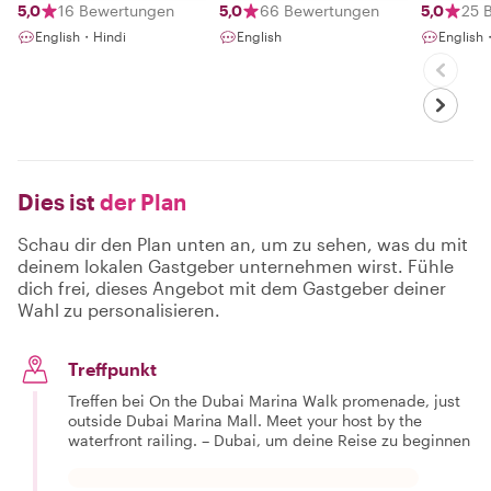
unique
5,0
16 Bewertungen
5,0
66 Bewertungen
5,0
25 
experience in my
English・Hindi
English
English
country. I was
born and grew
up in the United
Arab Emirates. I
started tour
guiding driven by
the passion to
have my guests
experience and
Dies ist
der Plan
understand the
unique Emirati
heritage, life, and
Schau dir den Plan unten an, um zu sehen, was du mit
local culture.
deinem lokalen Gastgeber unternehmen wirst. Fühle
However, I
dich frei, dieses Angebot mit dem Gastgeber deiner
always like to
share special
Wahl zu personalisieren.
details about the
local lifestyle,
culture, and
Treffpunkt
specific
traditions that
Treffen bei On the Dubai Marina Walk promenade, just
make your visit
outside Dubai Marina Mall. Meet your host by the
feel unique. It
waterfront railing. – Dubai, um deine Reise zu beginnen
gives me great
pleasure to share
stories with