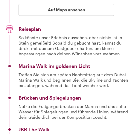
people and see
their smiling
Auf Maps ansehen
faces. I am
guiding as a
passion and
happy to show
Reiseplan
you the flavor of
my country.
So könnte unser Erlebnis aussehen, aber nichts ist in
Stein gemeißelt! Sobald du gebucht hast, kannst du
direkt mit deinem Gastgeber chatten, um kleine
Anpassungen nach deinen Wünschen vorzunehmen.
Marina Walk im goldenen Licht
Treffen Sie sich am späten Nachmittag auf dem Dubai
Marina Walk und beginnen Sie, die Skyline und Yachten
einzufangen, während das Licht weicher wird.
Brücken und Spiegelungen
Nutze die Fußgängerbrücken der Marina und das stille
Wasser für Spiegelungen und führende Linien, während
dein Guide dich bei der Komposition coacht.
JBR The Walk