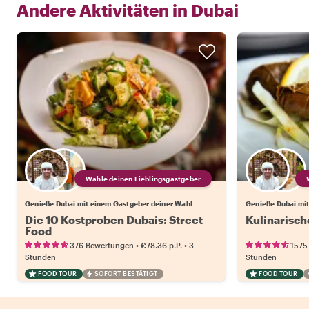
Andere Aktivitäten in
Dubai
Wähle deinen Lieblingsgastgeber
Genieße Dubai mit einem Gastgeber deiner Wahl
Genieße Dubai mit
Die 10 Kostproben Dubais: Street
Kulinarisch
Food
•
•
376 Bewertungen
€78.36
p.P.
3
1575
Stunden
Stunden
FOOD TOUR
SOFORT BESTÄTIGT
FOOD TOUR