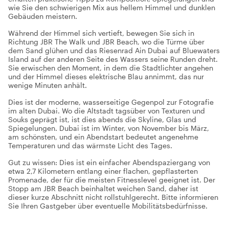
wie Sie den schwierigen Mix aus hellem Himmel und dunklen
Gebäuden meistern.
Während der Himmel sich vertieft, bewegen Sie sich in
Richtung JBR The Walk und JBR Beach, wo die Türme über
dem Sand glühen und das Riesenrad Ain Dubai auf Bluewaters
Island auf der anderen Seite des Wassers seine Runden dreht.
Sie erwischen den Moment, in dem die Stadtlichter angehen
und der Himmel dieses elektrische Blau annimmt, das nur
wenige Minuten anhält.
Dies ist der moderne, wasserseitige Gegenpol zur Fotografie
im alten Dubai. Wo die Altstadt tagsüber von Texturen und
Souks geprägt ist, ist dies abends die Skyline, Glas und
Spiegelungen. Dubai ist im Winter, von November bis März,
am schönsten, und ein Abendstart bedeutet angenehme
Temperaturen und das wärmste Licht des Tages.
Gut zu wissen: Dies ist ein einfacher Abendspaziergang von
etwa 2,7 Kilometern entlang einer flachen, gepflasterten
Promenade, der für die meisten Fitnesslevel geeignet ist. Der
Stopp am JBR Beach beinhaltet weichen Sand, daher ist
dieser kurze Abschnitt nicht rollstuhlgerecht. Bitte informieren
Sie Ihren Gastgeber über eventuelle Mobilitätsbedürfnisse.