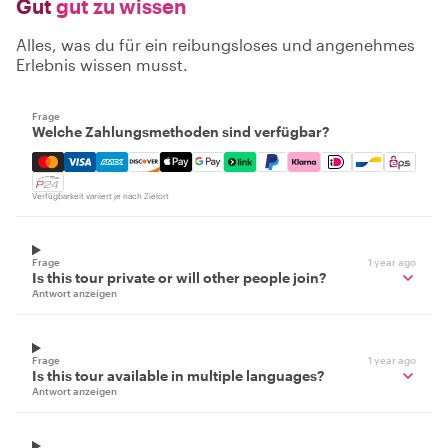
Gut
gut zu wissen
Alles, was du für ein reibungsloses und angenehmes
Erlebnis wissen musst.
Frage
Welche Zahlungsmethoden sind verfügbar?
Mastercard, Visa, Amex, Discover, Apple Pay, Google Pay
Verfügbarkeit variiert je nach Zielort
Frage
1 year ago
Is this tour private or will other people join?
Antwort anzeigen
Frage
1 year ago
Is this tour available in multiple languages?
Antwort anzeigen