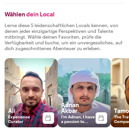
Wählen
dein Local
Lerne diese 5 leidenschaftlichen Locals kennen, von
denen jeder einzigartige Perspektiven und Talente
mitbringt. Wähle deinen Favoriten, prüfe die
Verfügbarkeit und buche, um ein unvergessliches, auf
dich zugeschnittenes Abenteuer zu erleben.
Adnan
Ali
Akbar
Tamou
Experience
I'm Adnan, I have
The Tra
Curator
a passion to
Compa
present my