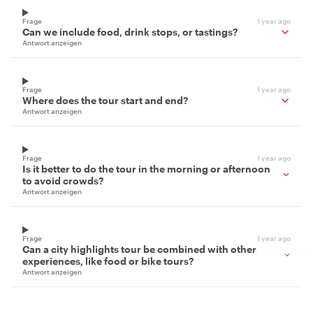
Frage
1 year ago
Can we include food, drink stops, or tastings?
Antwort anzeigen
Frage
1 year ago
Where does the tour start and end?
Antwort anzeigen
Frage
1 year ago
Is it better to do the tour in the morning or afternoon
to avoid crowds?
Antwort anzeigen
Frage
1 year ago
Can a city highlights tour be combined with other
experiences, like food or bike tours?
Antwort anzeigen