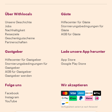
Über Withlocals
Gäste
Unsere Geschichte
Hilfecenter für Gäste
Jobs
Stornierungsbedingungen für
Nachhaltigkeit
Gäste
Reiseziele
AGB für Gäste
Geschenkgutscheine
Partnerschaften
Gastgeber
Lade unsere App herunter
Hilfecenter für Gastgeber
App Store
Stornierungsbedingungen für
Google Play Store
Gastgeber
AGB für Gastgeber
Gastgeber werden
Folge uns
Wir akzeptieren
Mastercard, Visa, Amex, Di
Facebook
Instagram
YouTube
Verfügbarkeit variiert je nach Reiseziel