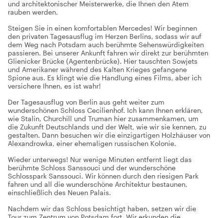
und architektonischer Meisterwerke, die Ihnen den Atem
rauben werden.
Steigen Sie in einen komfortablen Mercedes! Wir beginnen
den privaten Tagesausflug im Herzen Berlins, sodass wir auf
dem Weg nach Potsdam auch berühmte Sehenswürdigkeiten
passieren. Bei unserer Ankunft fahren wir direkt zur berühmten
Glienicker Brücke (Agentenbrücke). Hier tauschten Sowjets
und Amerikaner während des Kalten Krieges gefangene
Spione aus. Es klingt wie die Handlung eines Films, aber ich
versichere Ihnen, es ist wahr!
Der Tagesausflug von Berlin aus geht weiter zum
wunderschönen Schloss Cecilienhof. Ich kann Ihnen erklären,
wie Stalin, Churchill und Truman hier zusammenkamen, um
die Zukunft Deutschlands und der Welt, wie wir sie kennen, zu
gestalten. Dann besuchen wir die einzigartigen Holzhäuser von
Alexandrowka, einer ehemaligen russischen Kolonie.
Wieder unterwegs! Nur wenige Minuten entfernt liegt das
berühmte Schloss Sanssouci und der wunderschöne
Schlosspark Sanssouci. Wir können durch den riesigen Park
fahren und all die wunderschöne Architektur bestaunen,
einschließlich des Neuen Palais.
Nachdem wir das Schloss besichtigt haben, setzen wir die
Tour zum Zentrum von Potsdam fort. Wir erkunden die