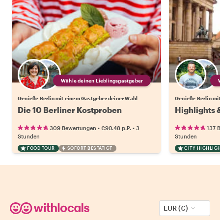
Wähle deinen Lieblingsgastgeber
Genieße Berlin mit einem Gastgeber deiner Wahl
Genieße Berlin mi
Die 10 Berliner Kostproben
Highlights 
•
•
309 Bewertungen
€90.48
p.P.
3
137 
Stunden
Stunden
FOOD TOUR
SOFORT BESTÄTIGT
CITY HIGHLIG
EUR (€)